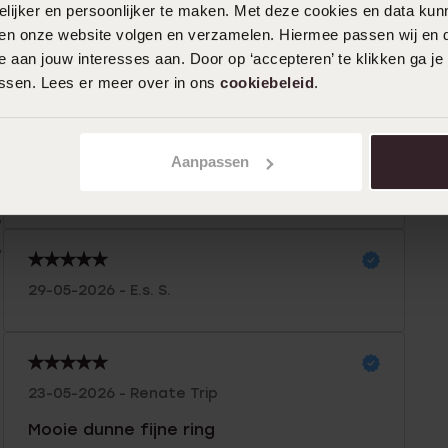
ijker en persoonlijker te maken. Met deze cookies en data kunn
iten onze website volgen en verzamelen. Hiermee passen wij en 
n
Filter
 aan jouw interesses aan. Door op ‘accepteren’ te klikken ga je
assen. Lees er meer over in ons
cookiebeleid
.
0%
29-05-2026 - Elfie E.
%
Aanpassen
Mooi design, glinstert geweldig in de zon,
%
goede kwaliteit en goede afwerking.
%
%
29-05-2026 - E.s. S.
23-05-2026 - Renate Trip
Mooie dunne fijne ring