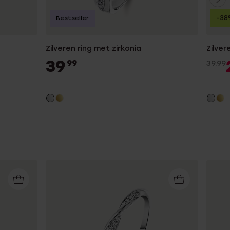
-38
Bestseller
Zilveren ring met zirkonia
Zilver
39
99
39.99