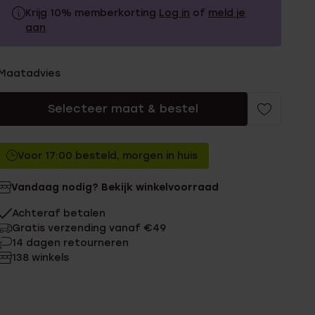
Krijg 10% memberkorting
Log in
of
meld je
aan
39.99
Zonder memberkorting
Maatadvies
35.99
Met memberkorting
Selecteer maat & bestel
Voor 17:00 besteld, morgen in huis
Vandaag nodig? Bekijk winkelvoorraad
Achteraf betalen
Gratis verzending vanaf €49
14 dagen retourneren
138 winkels