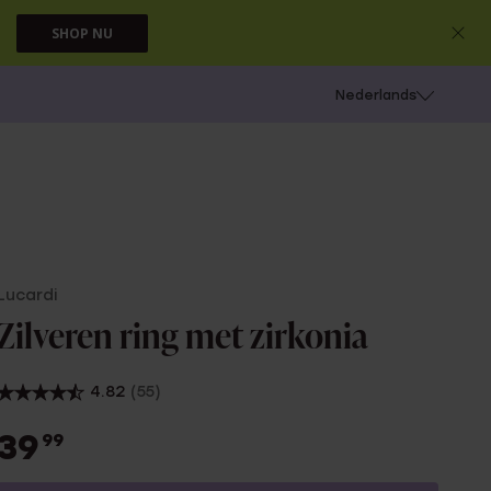
SHOP NU
 schieten
Nederlands
Lucardi
Zilveren ring met zirkonia
4.82
(55)
39
99