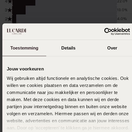
4
22.0%
3
13.0%
2
4.0%
1
6.0%
Verzameld onder de
Gebruiksvoorwaarden
van
Toestemming
Details
Over
Trusted shops
Filter
Jouw voorkeuren
Wij gebruiken altijd functionele en analytische cookies. Ook
14-05-2026 - Roegies
willen we cookies plaatsen en data verzamelen om de
communicatie naar jou makkelijker en persoonlijker te
maken. Met deze cookies en data kunnen wij en derde
partijen jouw internetgedrag binnen en buiten onze website
volgen en verzamelen. Hiermee passen wij en derden onze
25-02-2026 - Jacqueline v.
website, advertenties en communicatie aan jouw interesses
aan. Door op ‘accepteren’ te klikken ga je hiermee akkoord.