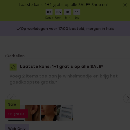
Laatste kans: 1+1 gratis op alle SALE* Shop nu!
02
06
01
11
Dagen
Uren
Min
Sec
Op werkdagen voor 17:00 besteld, morgen in huis
You
Oorbellen
are
Laatste kans: 1+1 gratis op alle SALE*
here:
Voeg 2 items toe aan je winkelmandje en krijg het
goedkoopste gratis.
*
Sale
1+1 gratis
Web Only