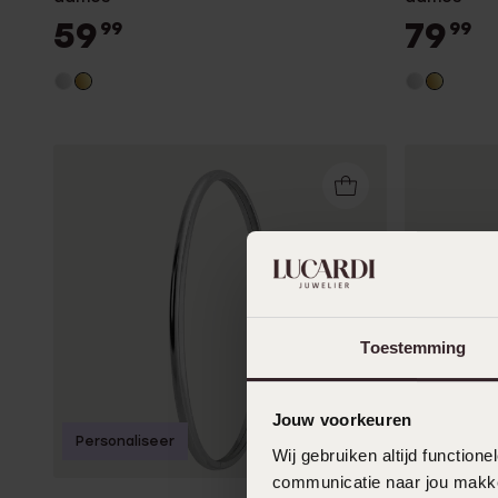
59
79
99
99
Toestemming
Jouw voorkeuren
Personaliseer
-14%
P
Wij gebruiken altijd functio
communicatie naar jou makkel