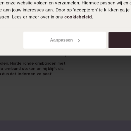
angle 5mm
Zilveren armband bangle ma
iten onze website volgen en verzamelen. Hiermee passen wij en 
99
 aan jouw interesses aan. Door op ‘accepteren’ te klikken ga je
99
99
assen. Lees er meer over in ons
cookiebeleid
.
Aanpassen
1
n halen. Harde ronde armbanden met
 armband steken en hij blijft als
 dus dat iedereen ze past!
ol. Er zijn mooie combinaties
is er gewerkt met glinsterende