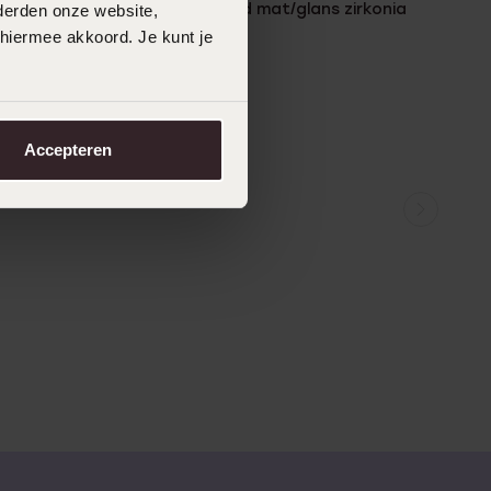
t/glans
Zilveren armband mat/glans zirkonia
derden onze website,
119
 hiermee akkoord. Je kunt je
99
Accepteren