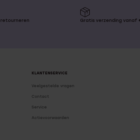
ormen kunnen verschillen, zo zijn
ebben. Kijk snel op onze website
 retourneren
Gratis verzending vanaf
gles bestellen
maal goed komen! Bij Lucardi.nl
 verschillende manieren waaronder
KLANTENSERVICE
wil retourneren, dan is dat geen
 pakketpost. Als Mocht het een
Veelgestelde vragen
an voor inpakpapier dan kun je
gepakt en wel aan de deur wordt
Contact
Service
Actievoorwaarden
ngle armbanden
|
Stalen dames
d goud
|
Bangle armbanden voor