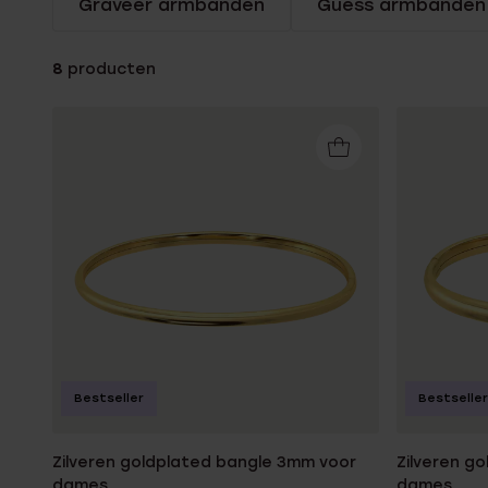
Graveer armbanden
Guess armbanden
Enkelbandjes
8
producten
Trouwringen
Accessoires
Piercings
Bestseller
Bestseller
Zilveren goldplated bangle 3mm voor
Zilveren g
dames
dames