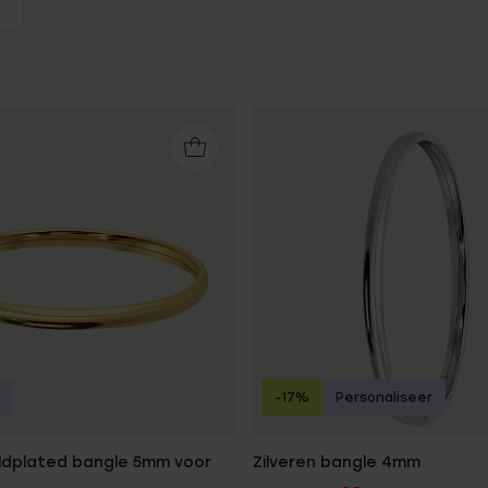
Sale
-17%
Personaliseer
oldplated bangle 5mm voor
Zilveren bangle 4mm