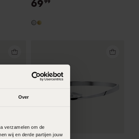
69
99
Over
data verzamelen om de
en wij en derde partijen jouw