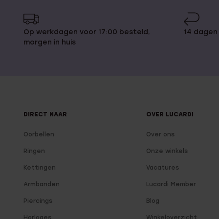
zilveren zirkonia stenen voor een sterke fonkeling. Ook de v
er armbanden die gevlochten zijn of juist een strakke look h
voor ons hele assortiment.
Op werkdagen voor 17:00 besteld,
14 dagen
morgen in huis
Bij Lucardi online zilveren ban
Ready to be stylish? Met deze zilveren bangles gaat dat hele
kun je ze simpel en gemakkelijk bestellen. Afrekenen kan op
DIRECT NAAR
OVER LUCARDI
Paypal, iDeal en Afterpay. Als je je zilveren bangle armband 
probleem. Dat kan gratis in al onze filialen en voor 3,95 per
Oorbellen
Over ons
cadeautje zijn en je hebt geen tijd om naar de winkels te ga
gebruik maken van onze inpakservice. Wij zorgen dat het in
Ringen
Onze winkels
afgeleverd.
Kettingen
Vacatures
Type model:
Bangles
Armbanden
Lucardi Member
Piercings
Blog
Bekijk meer:
14 Karaat gouden bangle armbanden
|
Dames Ba
bangles
|
Zilveren dames bangle armbanden
|
Bangle armban
Horloges
Winkeloverzicht