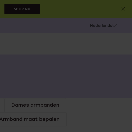
SHOP NU
 schieten
Nederlands
Dames armbanden
Armband maat bepalen