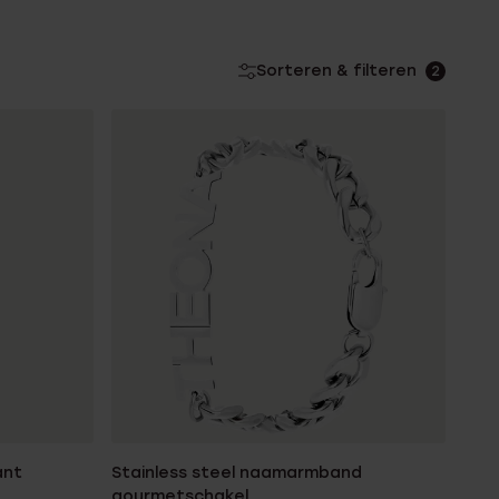
Sorteren & filteren
2
ant
Stainless steel naamarmband
gourmetschakel