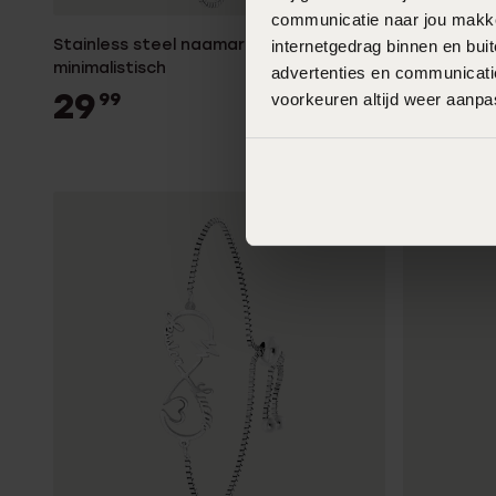
communicatie naar jou makkel
Stainless steel naamarmband
Zilveren 
internetgedrag binnen en bu
minimalistisch
infinity/h
advertenties en communicatie
29
69
99
99
voorkeuren altijd weer aanp