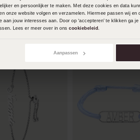
ijker en persoonlijker te maken. Met deze cookies en data kunn
naamarmband
Zilveren naamarmband bedel
iten onze website volgen en verzamelen. Hiermee passen wij en 
eart/heartbeat
64
 aan jouw interesses aan. Door op ‘accepteren’ te klikken ga je
99
assen. Lees er meer over in ons
cookiebeleid
.
Aanpassen