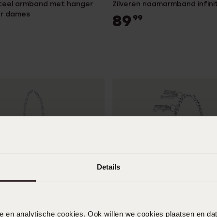
steel armband met hanger
Zilveren naamarmband infini
or dames
89
99
Details
nele en analytische cookies. Ook willen we cookies plaatsen en 