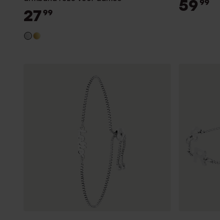
59
99
27
99