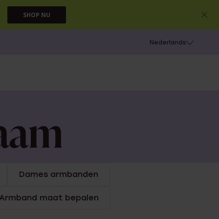
SHOP NU
 schieten
Nederlands
naam
Dames armbanden
Armband maat bepalen