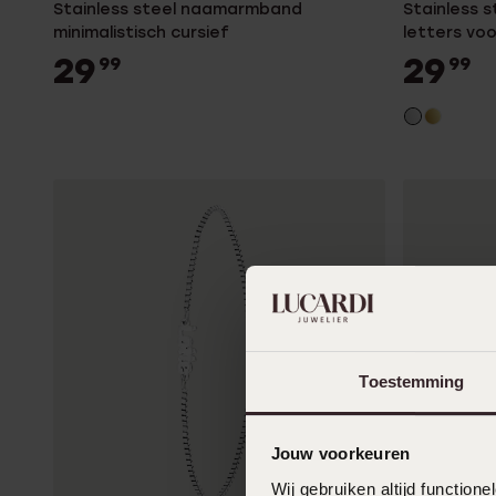
Stainless steel naamarmband
Stainless 
minimalistisch cursief
letters vo
29
29
99
99
Toestemming
Jouw voorkeuren
Wij gebruiken altijd functio