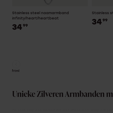
Stainless steel naamarmband
Stainless 
infinity/heart/heartbeat
34
99
34
99
Huidige
Ga
```html
pagina
naar
pagina
Unieke Zilveren Armbanden 
Op zoek naar een sieraad dat niet alleen mooi, maar ook pers