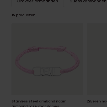
Graveer armbanden
Guess armbanden
Enkelbandjes
15
producten
Trouwringen
Accessoires
Piercings
Stainless steel armband naam
Zilveren n
armband roze voor dames