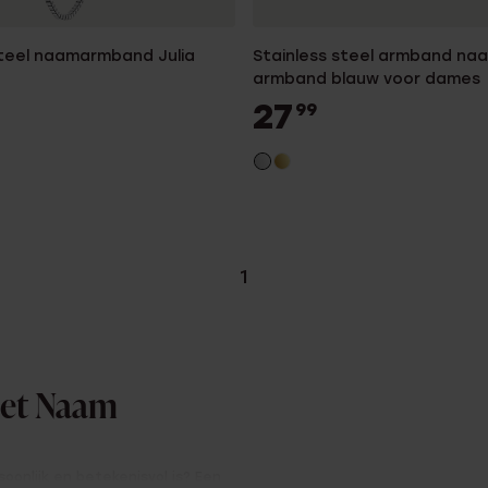
steel naamarmband Julia
Stainless steel armband na
armband blauw voor dames
27
99
1
met Naam
oonlijk en betekenisvol is? Een