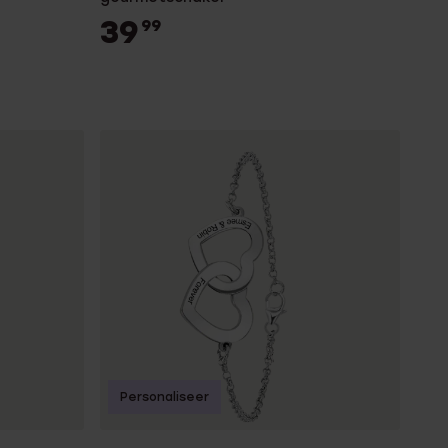
39
99
Personaliseer