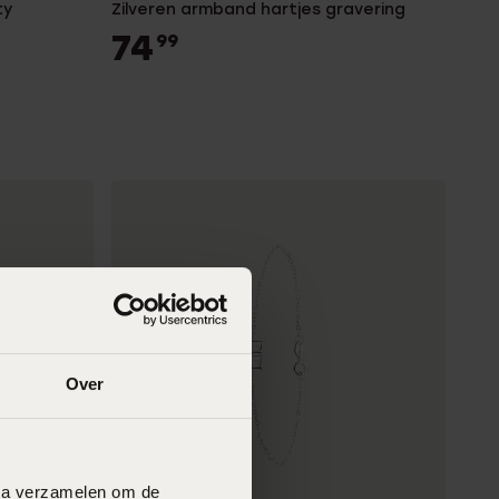
ty
Zilveren armband hartjes gravering
74
99
Over
data verzamelen om de