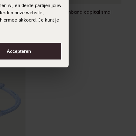
en wij en derde partijen jouw
 letters
Zilveren naamarmband capital small
derden onze website,
49
 hiermee akkoord. Je kunt je
99
Accepteren