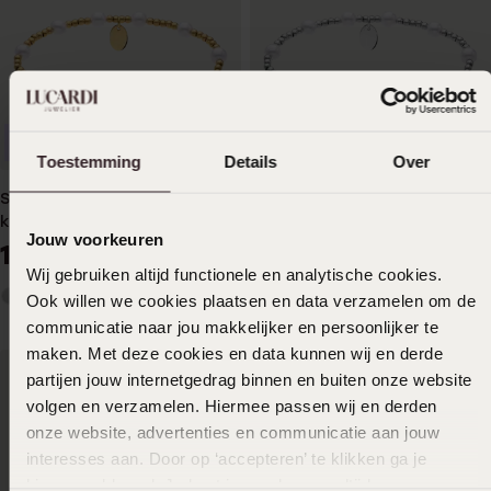
Duurzamer
Duurzamer
Toestemming
Details
Over
Stainless steel goldplated
Stainless steel
kralenarmband met parel
kralenarmband met parel
Jouw voorkeuren
voor dames
voor dames
14
14
99
99
Wij gebruiken altijd functionele en analytische cookies.
Ook willen we cookies plaatsen en data verzamelen om de
communicatie naar jou makkelijker en persoonlijker te
maken. Met deze cookies en data kunnen wij en derde
partijen jouw internetgedrag binnen en buiten onze website
volgen en verzamelen. Hiermee passen wij en derden
onze website, advertenties en communicatie aan jouw
interesses aan. Door op ‘accepteren’ te klikken ga je
hiermee akkoord. Je kunt je voorkeuren altijd weer