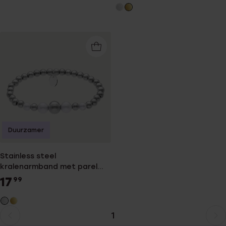
Duurzamer
Stainless steel
kralenarmband met parel
voor dames
17
99
1
Huidige
Ga