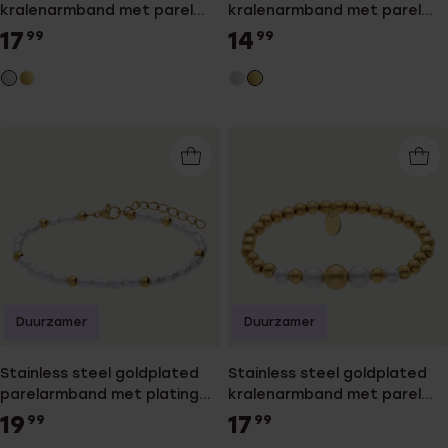
kralenarmband met parel
kralenarmband met parel
voor dames
voor dames
17
14
99
99
Duurzamer
Duurzamer
Stainless steel goldplated
Stainless steel goldplated
parelarmband met plating
kralenarmband met parel
voor dames
voor dames
19
17
99
99