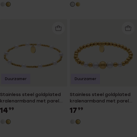
Duurzamer
Duurzamer
Stainless steel goldplated
Stainless steel goldplated
kralenarmband met parel
kralenarmband met parel
voor dames
voor dames
14
17
99
99