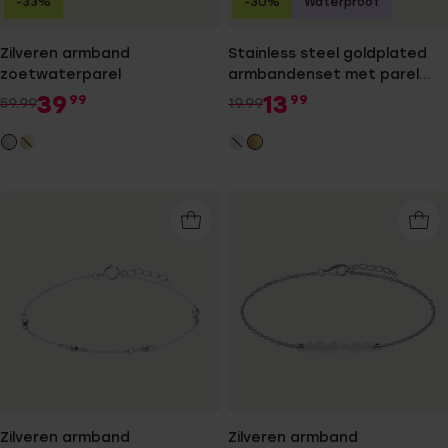
-33%
-30%
Waterproof
Zilveren armband
Stainless steel goldplated
zoetwaterparel
armbandenset met parel
voor dames
39
13
99
99
59.99
19.99
Zilveren armband
Zilveren armband