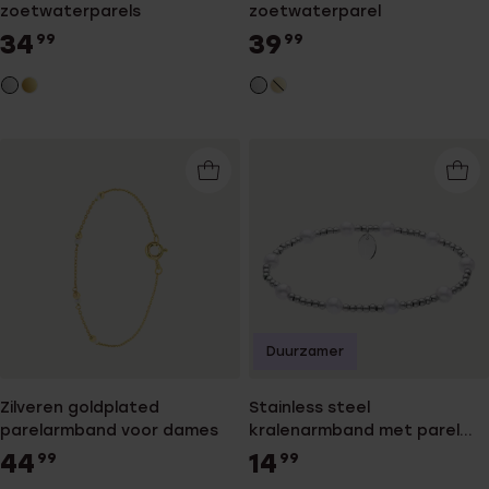
zoetwaterparels
zoetwaterparel
34
39
99
99
Duurzamer
Zilveren goldplated
Stainless steel
parelarmband voor dames
kralenarmband met parel
voor dames
44
14
99
99