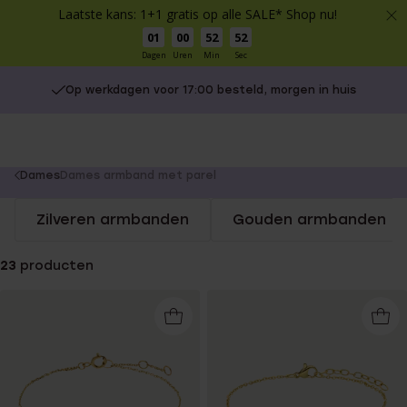
Laatste kans: 1+1 gratis op alle SALE* Shop nu!
01
00
52
52
Dagen
Uren
Min
Sec
Op werkdagen voor 17:00 besteld, morgen in huis
You
Dames
Dames armband met parel
are
Zilveren armbanden
Gouden armbanden
here:
23
producten