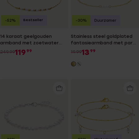
Bestseller
-52%
-30%
Duurzamer
14 karaat geelgouden
Stainless steel goldplated
armband met zoetwater
fantasiearmband met parel
parels
voor dames
119
13
99
99
249.99
19.99