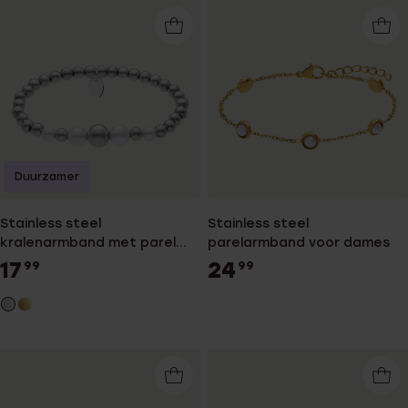
Duurzamer
Stainless steel
Stainless steel
kralenarmband met parel
parelarmband voor dames
voor dames
17
24
99
99