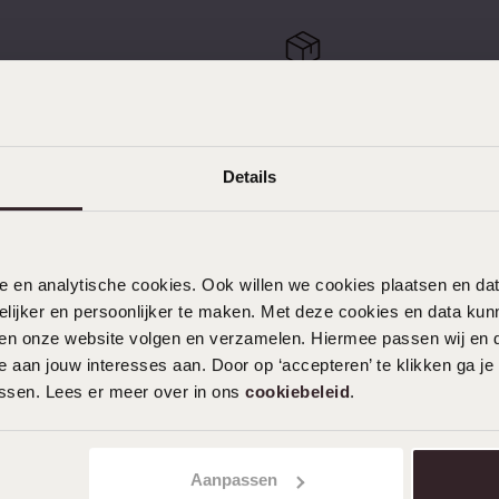
 retourneren
Gratis verzending vanaf
Details
KLANTENSERVICE
nele en analytische cookies. Ook willen we cookies plaatsen en 
ijker en persoonlijker te maken. Met deze cookies en data kunn
Veelgestelde vragen
iten onze website volgen en verzamelen. Hiermee passen wij en 
Contact
 aan jouw interesses aan. Door op ‘accepteren’ te klikken ga je
Service
assen. Lees er meer over in ons
cookiebeleid
.
Actievoorwaarden
Aanpassen