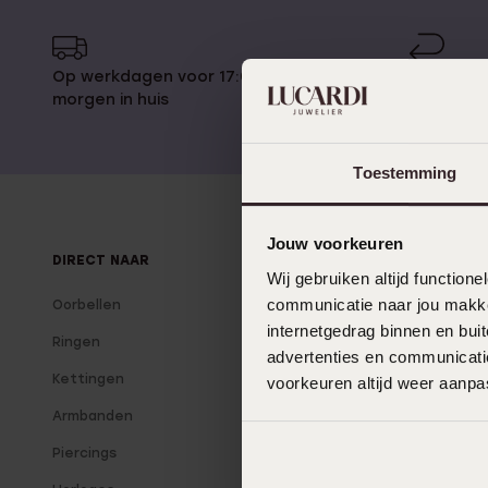
Trouwringen
Op werkdagen voor 17:00 besteld,
14 dagen
Accessoires
morgen in huis
Piercings
Toestemming
Jouw voorkeuren
DIRECT NAAR
OVER LUCARDI
Wij gebruiken altijd functio
communicatie naar jou makkel
Oorbellen
Over ons
internetgedrag binnen en bu
Ringen
Onze winkels
advertenties en communicatie
Kettingen
Vacatures
voorkeuren altijd weer aanp
Armbanden
Lucardi Member
Piercings
Blog