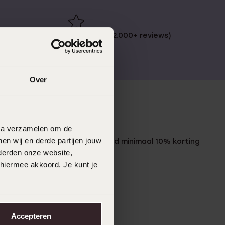
 €49
4,67 uit 5 (82.000+ reviews)
Over
LUCARDI MEMBER
data verzamelen om de
en wij en derde partijen jouw
Word member en ontvang altijd minimaal 10% korting
op al jouw aankopen
derden onze website,
 hiermee akkoord. Je kunt je
Meld je aan
Accepteren