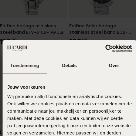
Edifice horloge stainless
Edifice Solar horloge
steel band EFV-610D-1AVUEF
stainless steel band ECB-
900DB-1AER
119
199
00
00
Toestemming
Details
Over
Jouw voorkeuren
Wij gebruiken altijd functionele en analytische cookies.
Ook willen we cookies plaatsen en data verzamelen om de
communicatie naar jou makkelijker en persoonlijker te
maken. Met deze cookies en data kunnen wij en derde
partijen jouw internetgedrag binnen en buiten onze website
Edifice horloge stainless
Edifice horloge stainless
volgen en verzamelen. Hiermee passen wij en derden