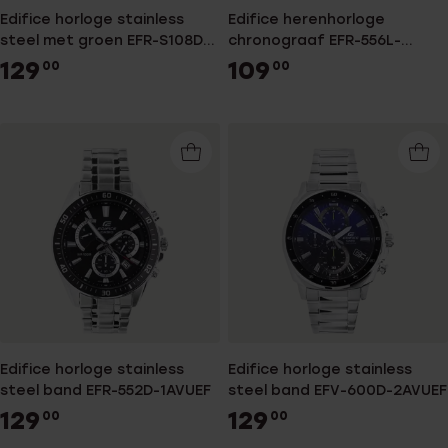
Edifice horloge stainless
Edifice herenhorloge
steel met groen EFR-S108D-
chronograaf EFR-556L-
3AV
1AVUEF
129
109
00
00
Edifice horloge stainless
Edifice horloge stainless
steel band EFR-552D-1AVUEF
steel band EFV-600D-2AVUEF
129
129
00
00