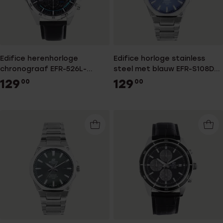
Edifice herenhorloge
Edifice horloge stainless
chronograaf EFR-526L-
steel met blauw EFR-S108D-
1AVUEF
2AVUEF
129
129
00
00