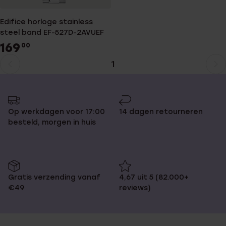
Edifice horloge stainless
steel band EF-527D-2AVUEF
169
00
1
Huidige
Ga
pagina
naar
pagina
Op werkdagen voor 17:00
14 dagen retourneren
besteld, morgen in huis
Gratis verzending vanaf
4,67 uit 5 (82.000+
€49
reviews)