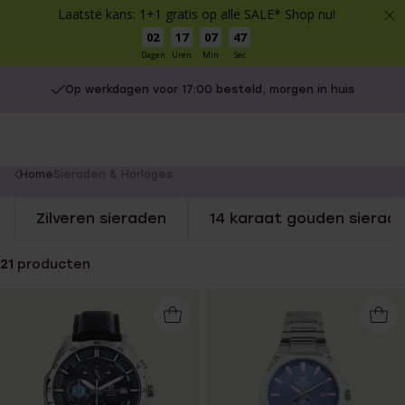
Laatste kans: 1+1 gratis op alle SALE* Shop nu!
02
17
07
46
Dagen
Uren
Min
Sec
Op werkdagen voor 17:00 besteld, morgen in huis
You
Home
Sieraden & Horloges
are
Zilveren sieraden
14 karaat gouden sierad
here:
21
producten