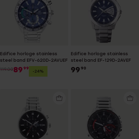
Edifice horloge stainless
Edifice horloge stainless
steel band EFV-620D-2AVUEF
steel band EF-129D-2AVEF
89
99
99
90
119.00
-24%