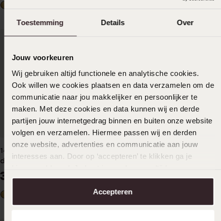
Toestemming
Details
Over
Jouw voorkeuren
Wij gebruiken altijd functionele en analytische cookies.
Ook willen we cookies plaatsen en data verzamelen om de
communicatie naar jou makkelijker en persoonlijker te
maken. Met deze cookies en data kunnen wij en derde
partijen jouw internetgedrag binnen en buiten onze website
-34%
Duurzamer
volgen en verzamelen. Hiermee passen wij en derden
onze website, advertenties en communicatie aan jouw
14 karaat geelgouden ring 7
14 karaat witgouden
interesses aan. Door op ‘accepteren’ te klikken ga je
diamanten 0,025ct bolletjes.
entourage ring met 23
hiermee akkoord. Je kunt je voorkeuren altijd weer
diamanten (0,10ct)
349
379
99
99
579.99
aanpassen. Lees er meer over in ons
cookiebeleid
.
Accepteren