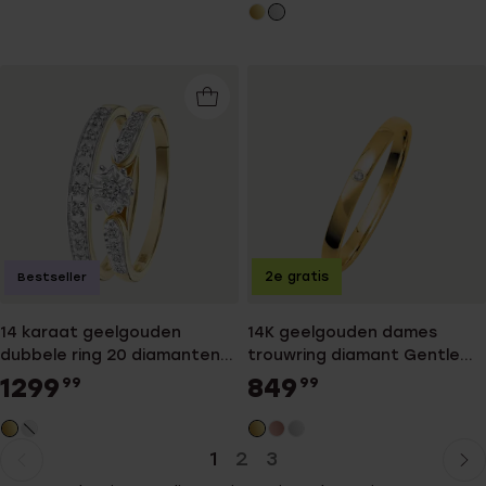
2e gratis
Bestseller
14 karaat geelgouden
14K geelgouden dames
dubbele ring 20 diamanten
trouwring diamant Gentle
0,10ct
H236
1299
849
99
99
1
2
3
Huidige
Ga