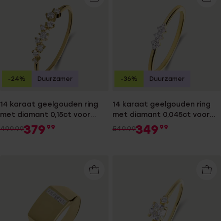
-24%
Duurzamer
-36%
Duurzamer
14 karaat geelgouden ring
14 karaat geelgouden ring
met diamant 0,15ct voor
met diamant 0,045ct voor
dames
dames
379
349
99
99
499.99
549.99