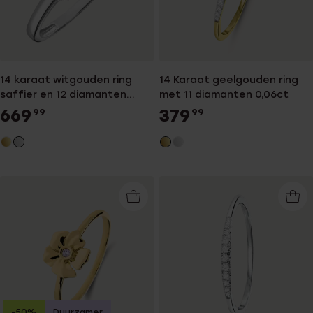
14 karaat witgouden ring
14 Karaat geelgouden ring
saffier en 12 diamanten
met 11 diamanten 0,06ct
0.08ct
669
379
99
99
-50%
Duurzamer