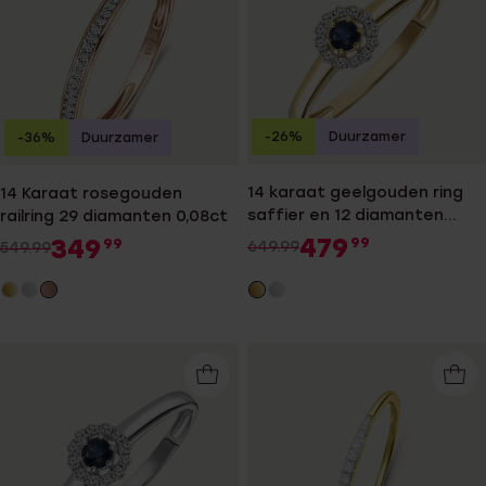
-26%
Duurzamer
-36%
Duurzamer
14 karaat geelgouden ring
14 Karaat rosegouden
saffier en 12 diamanten
railring 29 diamanten 0,08ct
0,08ct
479
349
99
99
649.99
549.99