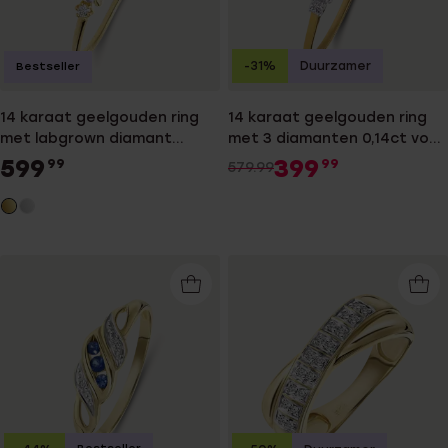
-31%
Duurzamer
Bestseller
14 karaat geelgouden ring
14 karaat geelgouden ring
met labgrown diamant
met 3 diamanten 0,14ct voor
0,415ct voor dames
dames
599
399
99
99
579.99