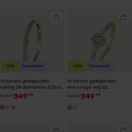
-36%
Duurzamer
-36%
Duurzamer
14 Karaat geelgouden
14 karaat geelgouden
railring 29 diamanten 0,08ct
entourage ring 23
diamanten 0,10ct
349
349
99
99
549.99
549.99