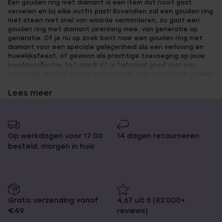
Een gouden ring met diamant is een item dat nooit gaat
pagina
naar
vervelen en bij elke outfit past! Bovendien zal een gouden ring
pagina
met steen niet snel van waarde verminderen, zo gaat een
gouden ring met diamant jarenlang mee, van generatie op
generatie. Of je nu op zoek bent naar een gouden ring met
diamant voor een speciale gelegenheid als een verloving en
huwelijksfeest, of gewoon als prachtige toevoeging op jouw
juwelencollectie, bij Lucardi zit je helemaal goed voor een
prachtige, en niet geheel onbelangrijk, een betaalbare gouden
ring met diamant!
Lees meer
Gouden ring met diamant bij
Op werkdagen voor 17:00
14 dagen retourneren
Lucardi
besteld, morgen in huis
Op zoek naar een verlovingsring, trouwring of 'gewone' ring
met een schitterende steen? Al onze gouden ringen met
diamant zijn van topkwaliteit, maar ook betaalbaar. Je
Gratis verzending vanaf
4,67 uit 5 (82.000+
ontvangt bij jouw ring met diamant namelijk altijd een
€49
reviews)
echtheidscertificaat, zodat je precies weet wat je hebt