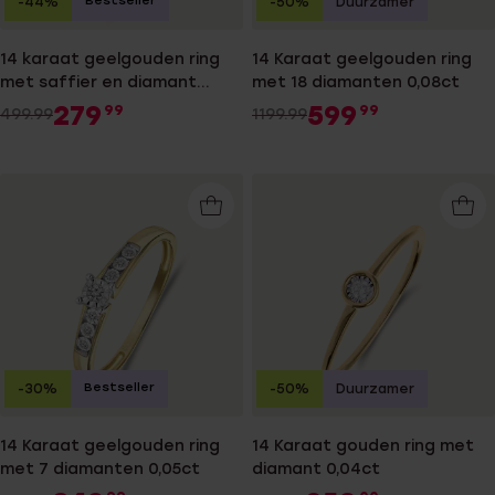
Bestseller
-44%
-50%
Duurzamer
14 karaat geelgouden ring
14 Karaat geelgouden ring
met saffier en diamant
met 18 diamanten 0,08ct
0,11ct
279
599
99
99
499.99
1199.99
Bestseller
-30%
-50%
Duurzamer
14 Karaat geelgouden ring
14 Karaat gouden ring met
met 7 diamanten 0,05ct
diamant 0,04ct