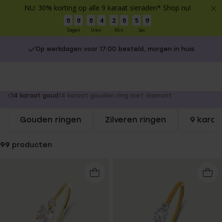
NU: 30% korting op alle 9 karaat sieraden* Shop nu!
0
0
0
4
2
0
5
9
Dagen
Uren
Min
Sec
Op werkdagen voor 17:00 besteld, morgen in huis
Gratis verzending vanaf €49
You
14 karaat goud
14 karaat gouden ring met diamant
are
Gouden ringen
Zilveren ringen
9 karaa
here:
99
producten