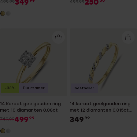
349
250
99
00
499.99
499.99
-33%
Duurzamer
Bestseller
14 Karaat geelgouden ring
14 karaat geelgouden ring
met 10 diamanten 0,08ct
met 12 diamanten 0,015ct
slag.
499
349
99
99
749.99