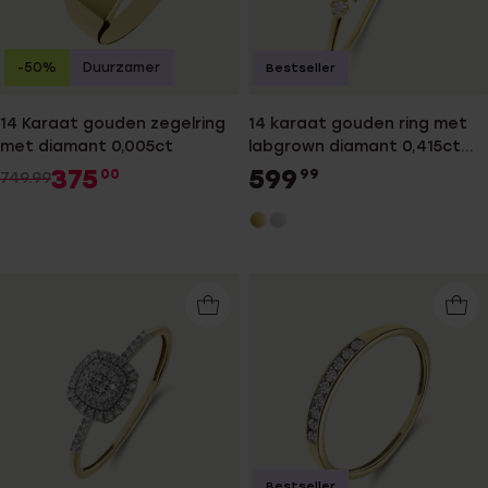
-50%
Duurzamer
Bestseller
14 Karaat gouden zegelring
14 karaat gouden ring met
met diamant 0,005ct
labgrown diamant 0,415ct
voor dames
375
599
00
99
749.99
Bestseller