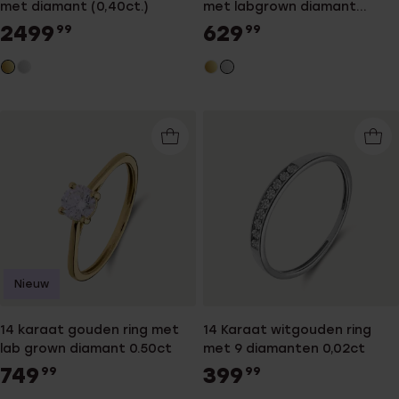
met diamant (0,40ct.)
met labgrown diamant
0,415ct voor dames
2499
629
99
99
Nieuw
14 karaat gouden ring met
14 Karaat witgouden ring
lab grown diamant 0.50ct
met 9 diamanten 0,02ct
749
399
99
99