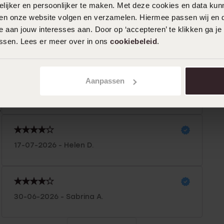
ijker en persoonlijker te maken. Met deze cookies en data kunn
iten onze website volgen en verzamelen. Hiermee passen wij en 
n
Filter
 aan jouw interesses aan. Door op ‘accepteren’ te klikken ga je
assen. Lees er meer over in ons
cookiebeleid
.
0%
28-07-2026 - Anne M.
0%
Aanpassen
Ik heb geen gaatjes in mijn oren dus het
%
is voir mij ideaal
%
%
17-07-2026 - Helen D.
30-06-2026 - Sabrina A.