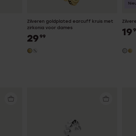
Nie
Zilveren goldplated earcuff kruis met
Zilver
zirkonia voor dames
19
9
29
99