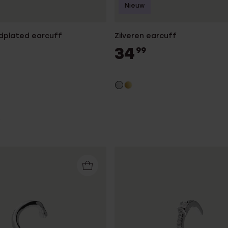
Nieuw
ldplated earcuff
Zilveren earcuff
34
99