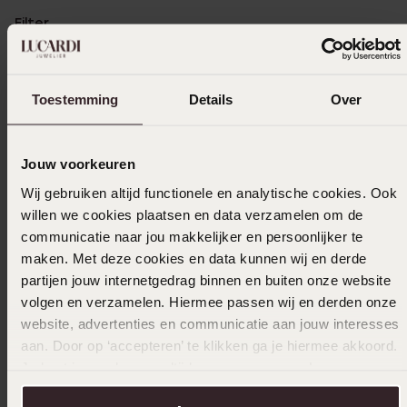
Filter
Toestemming
Details
Over
14-05-2026 - Dominique
Super vriendelijk en behulpzaam Vorige
week gouden oorbellen gekocht voor mijn
Jouw voorkeuren
vrouw haar Moederdag.
Wij gebruiken altijd functionele en analytische cookies. Ook
willen we cookies plaatsen en data verzamelen om de
communicatie naar jou makkelijker en persoonlijker te
20-02-2026 - Ad v.
maken. Met deze cookies en data kunnen wij en derde
partijen jouw internetgedrag binnen en buiten onze website
Mooi oorbellen bijzonder tevreden
volgen en verzamelen. Hiermee passen wij en derden onze
website, advertenties en communicatie aan jouw interesses
aan. Door op ‘accepteren’ te klikken ga je hiermee akkoord.
Je kunt je voorkeuren altijd weer aanpassen. Lees er meer
28-01-2026 - Sussi D.
over in ons
cookiebeleid
.