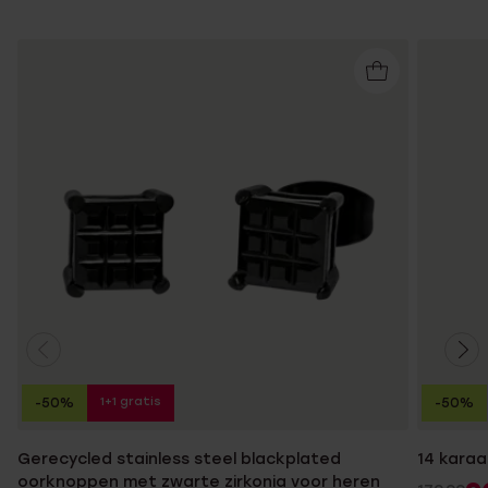
1+1 gratis
-50%
-50%
Gerecycled stainless steel blackplated
14 kara
oorknoppen met zwarte zirkonia voor heren