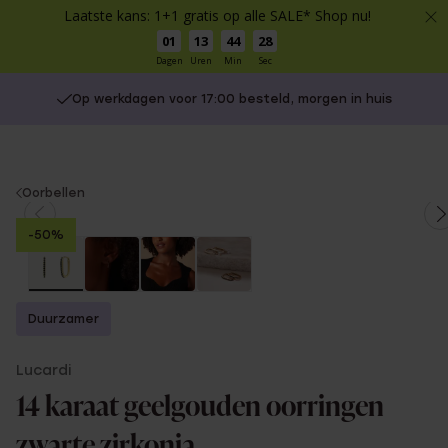
Laatste kans: 1+1 gratis op alle SALE* Shop nu!
01
13
44
28
Dagen
Uren
Min
Sec
Op werkdagen voor 17:00 besteld, morgen in huis
You
Oorbellen
are
-50%
here:
Duurzamer
Lucardi
14 karaat geelgouden oorringen
zwarte zirkonia