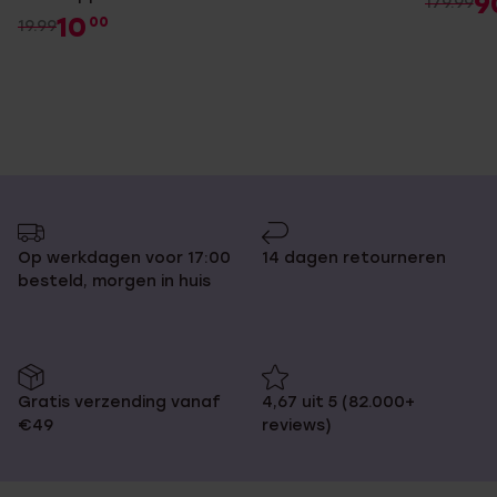
9
179.99
10
00
19.99
Op werkdagen voor 17:00
14 dagen retourneren
besteld, morgen in huis
Gratis verzending vanaf
4,67 uit 5 (82.000+
€49
reviews)