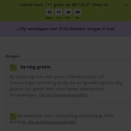
Laatste kans: 1+1 gratis op alle SALE* Shop nu!
02
11
20
00
Dagen
Uren
Min
Sec
Op werkdagen voor 17:00 besteld, morgen in huis
You
Ringen
are
2e ring gratis
here:
Bij aankoop van een paar vriendschaps- of
trouwringen ontvang je de 2e en goedkoopste ring
gratis. Dit geldt niet voor twee diamanten
trouwringen,
zie actievoorwaarden
Bij aankoop van 1 trouwring ontvang je 20%
korting,
zie actievoorwaarden