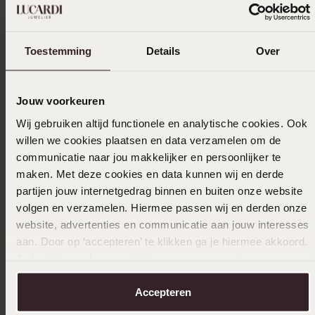
Toestemming
Details
Over
Jouw voorkeuren
Wij gebruiken altijd functionele en analytische cookies. Ook
willen we cookies plaatsen en data verzamelen om de
-50%
Personaliseer
Bestsel
communicatie naar jou makkelijker en persoonlijker te
maken. Met deze cookies en data kunnen wij en derde
Stainless steel roséplated herenliefdesring
Stainles
partijen jouw internetgedrag binnen en buiten onze website
Seville
19
99
volgen en verzamelen. Hiermee passen wij en derden onze
22
50
44.99
website, advertenties en communicatie aan jouw interesses
aan. Door op ‘accepteren’ te klikken ga je hiermee akkoord.
Je kunt je voorkeuren altijd weer aanpassen. Lees er meer
over in ons
cookiebeleid
.
Accepteren