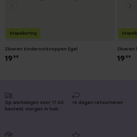
Stapelkorting
Stapelk
Zilveren kinderoorknoppen Egel
Zilveren
19
19
99
99
Op werkdagen voor 17:00
14 dagen retourneren
besteld, morgen in huis