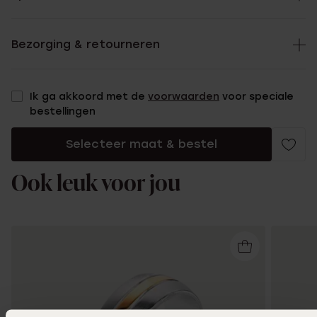
Bezorging & retourneren
Ik ga akkoord met de
voorwaarden
voor speciale
bestellingen
Selecteer maat & bestel
Ook leuk voor jou