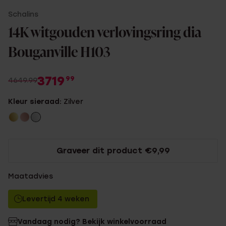
Schalins
14K witgouden verlovingsring dia
Bouganville H103
3719
99
4649.99
Kleur sieraad:
Zilver
Graveer dit product €9,99
Maatadvies
Levertijd 4 weken
Vandaag nodig? Bekijk winkelvoorraad