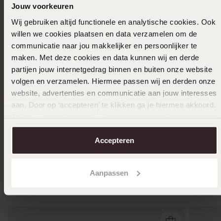
Jouw voorkeuren
Wij gebruiken altijd functionele en analytische cookies. Ook
willen we cookies plaatsen en data verzamelen om de
9K witte verlovingsring diamant Snowdrops
communicatie naar jou makkelijker en persoonlijker te
0.20ct H100
maken. Met deze cookies en data kunnen wij en derde
1,879
99
2349.99
partijen jouw internetgedrag binnen en buiten onze website
volgen en verzamelen. Hiermee passen wij en derden onze
website, advertenties en communicatie aan jouw interesses
aan. Door op ‘accepteren’ te klikken ga je hiermee akkoord.
9K gele 
Je kunt je voorkeuren altijd weer aanpassen. Lees er meer
0.20ct H
over in ons
cookiebeleid
.
1
1899.99
Accepteren
Aanpassen
Anderen kochten ook