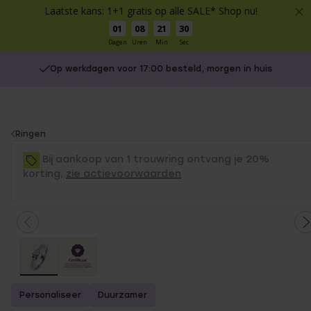
Laatste kans: 1+1 gratis op alle SALE* Shop nu!
01
08
21
30
Dagen
Uren
Min
Sec
Op werkdagen voor 17:00 besteld, morgen in huis
You
Ringen
are
Bij aankoop van 1 trouwring ontvang je 20%
here:
korting,
zie actievoorwaarden
Personaliseer
Duurzamer