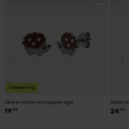
Stapelkorting
Zilveren kinderoorknoppen Egel
Stalen h
19
24
99
99