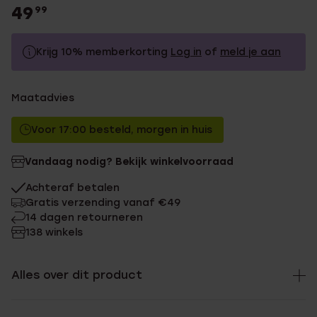
49
99
Krijg 10% memberkorting
Log in
of
meld je aan
49.99
Zonder memberkorting
Maatadvies
44.99
Met memberkorting
Voor 17:00 besteld, morgen in huis
Vandaag nodig? Bekijk winkelvoorraad
Achteraf betalen
Gratis verzending vanaf €49
14 dagen retourneren
138 winkels
Alles over dit product