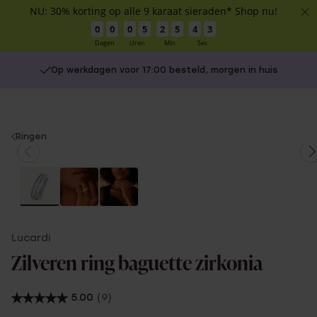
NU: 30% korting op alle 9 karaat sieraden* Shop nu!
0
0
0
5
2
5
4
3
Dagen
Uren
Min
Sec
Op werkdagen voor 17:00 besteld, morgen in huis
You
Ringen
are
here:
Lucardi
Zilveren ring baguette zirkonia
5.00
(9)