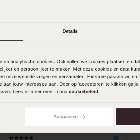
Details
n
Filter
nele en analytische cookies. Ook willen we cookies plaatsen en 
0%
14-03-2026 - Daniëlle N.
ijker en persoonlijker te maken. Met deze cookies en data kunn
%
iten onze website volgen en verzamelen. Hiermee passen wij en 
 aan jouw interesses aan. Door op ‘accepteren’ te klikken ga je
%
assen. Lees er meer over in ons
cookiebeleid
.
%
30-12-2025 - Safae B.
%
Past bij mijn andere sieraden klein en
Aanpassen
simpel!