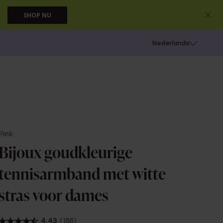
SHOP NU
 schieten
Nederlands
Pink
Bijoux goudkleurige
tennisarmband met witte
stras voor dames
4.43
(155)