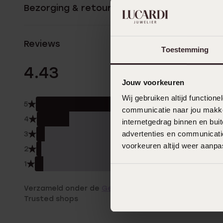
Bezorging & retourneren
Reviews
Toestemming
155 Beoordelinge
4.43
Jouw voorkeuren
Wij gebruiken altijd functio
5
68.
communicatie naar jou makkel
4
19.0
internetgedrag binnen en bu
advertenties en communicatie
3
5.0
voorkeuren altijd weer aanp
2
3.0
1
5.0
Verzameld onder de
Gebruiksvoorwaarden
van
Trusted shops