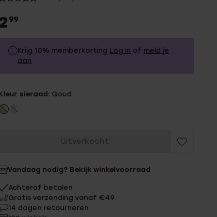
2
99
Krijg 10% memberkorting
Log in
of
meld je
aan
2.99
Zonder memberkorting
Kleur sieraad:
Goud
2.69
Met memberkorting
Uitverkocht
Vandaag nodig? Bekijk winkelvoorraad
Achteraf betalen
Gratis verzending vanaf €49
14 dagen retourneren