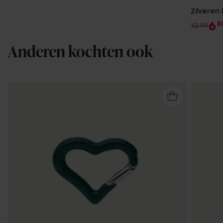
Zilveren
6
5
12.99
Anderen kochten ook