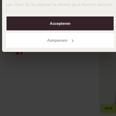
aan. Door op ‘accepteren’ te klikken ga je hiermee akkoord.
Je kunt je voorkeuren altijd weer aanpassen. Lees er meer
over in ons
cookiebeleid
.
Accepteren
-36%
Duurzamer
Aanpassen
9 Karaat hanger hart tree of life
89
99
139.99
-50%