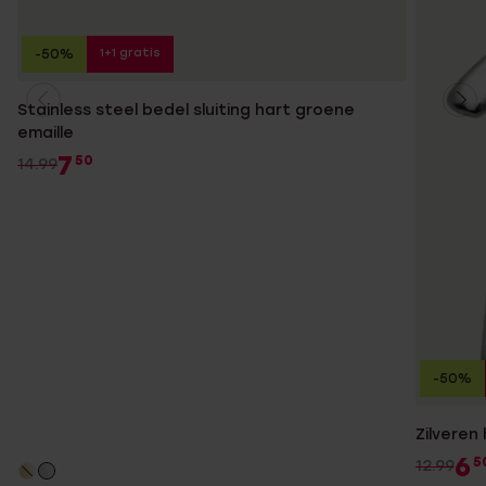
1+1 gratis
-50%
Stainless steel bedel sluiting hart groene
emaille
7
50
14.99
-50%
Zilveren
6
5
12.99