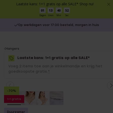
Laatste kans: 1+1 gratis op alle SALE* Shop nu!
01
13
40
51
Dagen
Uren
Min
Sec
Op werkdagen voor 17:00 besteld, morgen in huis
You
Hangers
are
Laatste kans: 1+1 gratis op alle SALE*
here:
Voeg 2 items toe aan je winkelmandje en krijg het
goedkoopste gratis.
*
-70%
1+1 gratis
Duurzamer