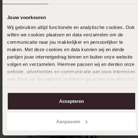
Toon meer
Jouw voorkeuren
Wij gebruiken altijd functionele en analytische cookies. Ook
Selecteer maat & bestel
willen we cookies plaatsen en data verzamelen om de
communicatie naar jou makkelijker en persoonlijker te
maken. Met deze cookies en data kunnen wij en derde
Ook leuk voor jou
partijen jouw internetgedrag binnen en buiten onze website
volgen en verzamelen. Hiermee passen wij en derden onze
website, advertenties en communicatie aan jouw interesses
aan. Door op ‘accepteren’ te klikken ga je hiermee akkoord.
Je kunt je voorkeuren altijd weer aanpassen. Lees er meer
over in ons
cookiebeleid
.
Accepteren
Aanpassen