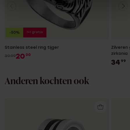
1+1 gratis
-50%
Stainless steel ring tijger
Zilveren
zirkonia
20
00
39.99
34
99
Anderen kochten ook