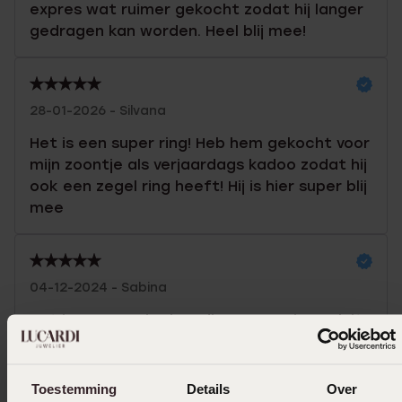
expres wat ruimer gekocht zodat hij langer
gedragen kan worden. Heel blij mee!
28-01-2026 - Silvana
Het is een super ring! Heb hem gekocht voor
mijn zoontje als verjaardags kadoo zodat hij
ook een zegel ring heeft! Hij is hier super blij
mee
04-12-2024 - Sabina
Het is een mooie ring, die erg mooi aansluit
aan de vinger. Het geeft een wat stoerdere
uitstraling.
Toestemming
Details
Over