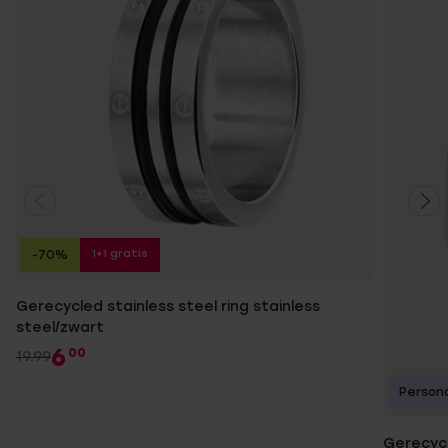
1+1 gratis
-70%
Gerecycled stainless steel ring stainless
steel/zwart
6
00
19.99
Persona
Gerecycl