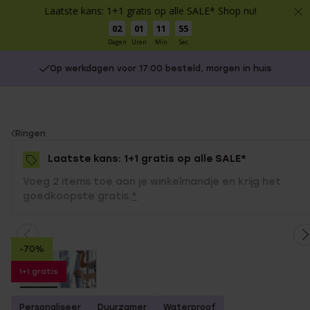
Laatste kans: 1+1 gratis op alle SALE* Shop nu!
02
01
11
55
Dagen
Uren
Min
Sec
Op werkdagen voor 17:00 besteld, morgen in huis
You
Ringen
are
Laatste kans: 1+1 gratis op alle SALE*
here:
Voeg 2 items toe aan je winkelmandje en krijg het
goedkoopste gratis.
*
-70%
1+1 gratis
Personaliseer
Duurzamer
Waterproof