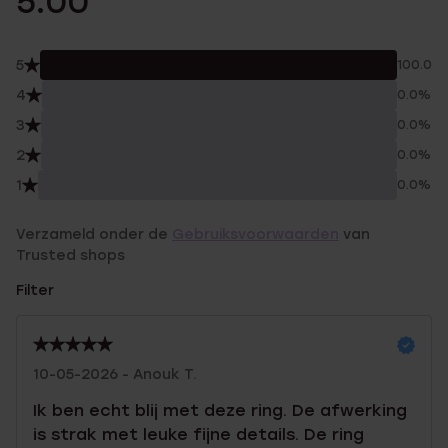
5.00
5
100.0%
4
0.0%
3
0.0%
2
0.0%
1
0.0%
Verzameld onder de
Gebruiksvoorwaarden
van
Trusted shops
Filter
10-05-2026 - Anouk T.
Ik ben echt blij met deze ring. De afwerking
is strak met leuke fijne details. De ring