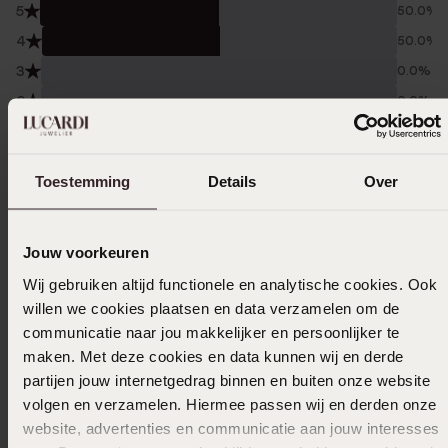
5
50.0%
4
50.0%
3
0.0%
2
0.0%
1
0.0%
Verzameld onder de
Gebruiksvoorwaarden
van
Toestemming
Details
Over
Trusted shops
Filter
Jouw voorkeuren
Wij gebruiken altijd functionele en analytische cookies. Ook
willen we cookies plaatsen en data verzamelen om de
06-06-2024 - Fre
communicatie naar jou makkelijker en persoonlijker te
maken. Met deze cookies en data kunnen wij en derde
Ketting, bijzonder
partijen jouw internetgedrag binnen en buiten onze website
volgen en verzamelen. Hiermee passen wij en derden onze
website, advertenties en communicatie aan jouw interesses
04-02-2024 - Heidi L.