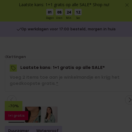
Laatste kans: 1+1 gratis op alle SALE* Shop nu!
01
08
24
12
Dagen
Uren
Min
Sec
Op werkdagen voor 17:00 besteld, morgen in huis
You
Kettingen
are
Laatste kans: 1+1 gratis op alle SALE*
here:
Voeg 2 items toe aan je winkelmandje en krijg het
goedkoopste gratis.
*
-70%
1+1 gratis
Duurzamer
Waterproof