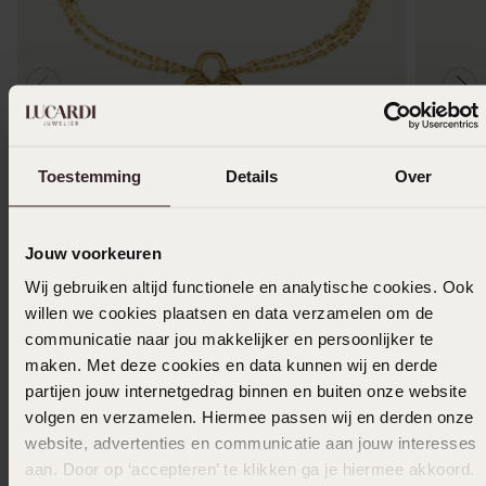
Waterproof
Toestemming
Details
Over
Guess stainless steel goldplated
Guess st
fantasiearmband voor dames
hanger m
Jouw voorkeuren
50
39
00
00
Wij gebruiken altijd functionele en analytische cookies. Ook
willen we cookies plaatsen en data verzamelen om de
communicatie naar jou makkelijker en persoonlijker te
maken. Met deze cookies en data kunnen wij en derde
Anderen kochten ook
partijen jouw internetgedrag binnen en buiten onze website
volgen en verzamelen. Hiermee passen wij en derden onze
website, advertenties en communicatie aan jouw interesses
aan. Door op ‘accepteren’ te klikken ga je hiermee akkoord.