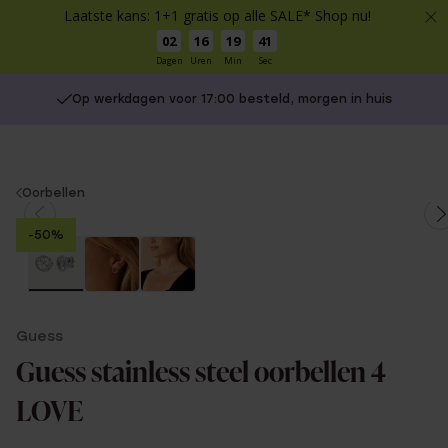
Laatste kans: 1+1 gratis op alle SALE* Shop nu!
02
16
19
41
Dagen
Uren
Min
Sec
Op werkdagen voor 17:00 besteld, morgen in huis
You
Oorbellen
are
-50%
here:
Guess
Guess stainless steel oorbellen 4
LOVE