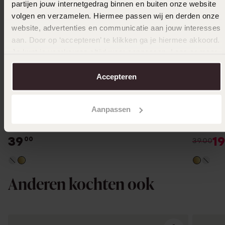
partijen jouw internetgedrag binnen en buiten onze website
volgen en verzamelen. Hiermee passen wij en derden onze
website, advertenties en communicatie aan jouw interesses
aan. Door op ‘accepteren’ te klikken ga je hiermee akkoord.
Je kunt je voorkeuren altijd weer aanpassen. Lees er meer
over in ons
cookiebeleid
.
Accepteren
-50%
Aanpassen
Guess stainless steel goldplated oorknoppen
Guess st
met kristal voor dames
color my
39
19
00
39.00
Anderen kochten ook