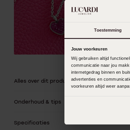
Toestemming
Jouw voorkeuren
Wij gebruiken altijd functio
communicatie naar jou makkel
internetgedrag binnen en bu
advertenties en communicatie
Alles over dit product
voorkeuren altijd weer aanp
Onderhoud & tips
Specificaties