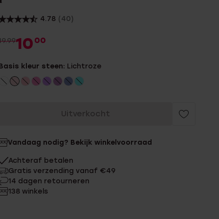
4.78
(40)
10
00
19.99
Basis kleur steen:
Lichtroze
Uitverkocht
Vandaag nodig? Bekijk winkelvoorraad
Achteraf betalen
Gratis verzending vanaf €49
14 dagen retourneren
138 winkels