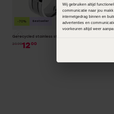
Wij gebruiken altijd functio
communicatie naar jou makkel
internetgedrag binnen en bu
Bestseller
-70%
-70%
P
advertenties en communicatie
voorkeuren altijd weer aanp
Gerecycled stainless steel heren ring
Gerecycled
heren ring
12
00
39.99
18
0
59.99