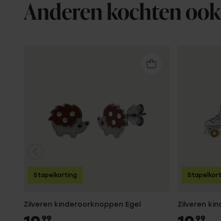
Anderen kochten ook
Stapelkorting
Stapelkor
Zilveren kinderoorknoppen Egel
Zilveren k
99
99