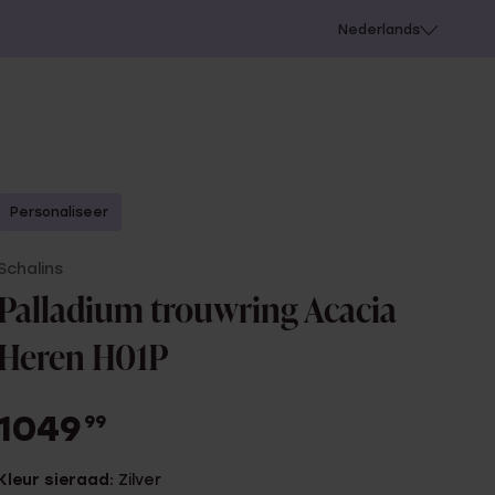
 schieten
Nederlands
Personaliseer
Schalins
Palladium trouwring Acacia
Heren H01P
1049
99
Kleur sieraad:
Zilver