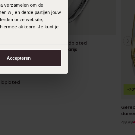
data verzamelen om de
en wij en derde partijen jouw
derden onze website,
2e gratis
 hiermee akkoord. Je kunt je
Stainless steel goldplated
herenliefdesring Parijs
59
99
Accepteren
oldplated
-7
Gerec
dames
49.99