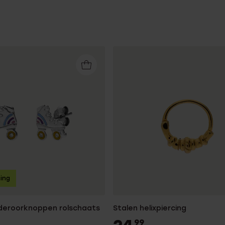
ting
inderoorknoppen rolschaats
Stalen helixpiercing
99