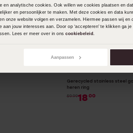
nele en analytische cookies. Ook willen we cookies plaatsen en 
ijker en persoonlijker te maken. Met deze cookies en data kunn
iten onze website volgen en verzamelen. Hiermee passen wij en 
ersonaliseer
 aan jouw interesses aan. Door op ‘accepteren’ te klikken ga je
assen. Lees er meer over in ons
cookiebeleid
.
 stainless steel dames en
0
Aanpassen
-70%
Personaliseer
Gerecycled stainless steel g
heren ring
18
00
59.99