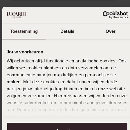
Verzameld onder de
Gebruiksvoorwaarden
van
Trusted shops
Filter
Toestemming
Details
Over
16-12-2023 - Suzana H.
Jouw voorkeuren
Wij gebruiken altijd functionele en analytische cookies. Ook
willen we cookies plaatsen en data verzamelen om de
communicatie naar jou makkelijker en persoonlijker te
01-07-2023 - Massiel B.
maken. Met deze cookies en data kunnen wij en derde
partijen jouw internetgedrag binnen en buiten onze website
volgen en verzamelen. Hiermee passen wij en derden onze
website, advertenties en communicatie aan jouw interesses
aan. Door op ‘accepteren’ te klikken ga je hiermee akkoord.
01-12-2022 - Marleen H.
Je kunt je voorkeuren altijd weer aanpassen. Lees er meer
Het is als cadeautje voor mijn kleinkind op 18
over in ons
cookiebeleid
.
december. Ik weet dus nog niet, hoe