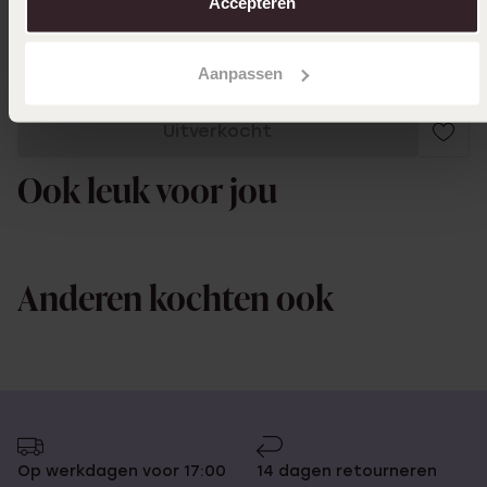
Accepteren
enthousiast hij dit gaat uitpakken
Aanpassen
Uitverkocht
Ook leuk voor jou
Anderen kochten ook
Op werkdagen voor 17:00
14 dagen retourneren