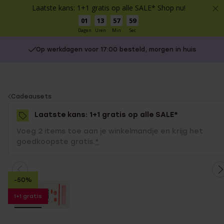
Laatste kans: 1+1 gratis op alle SALE* Shop nu!
01
13
57
59
Dagen
Uren
Min
Sec
Op werkdagen voor 17:00 besteld, morgen in huis
You
Cadeausets
are
Laatste kans: 1+1 gratis op alle SALE*
here:
Voeg 2 items toe aan je winkelmandje en krijg het
goedkoopste gratis.
*
-50%
1+1 gratis