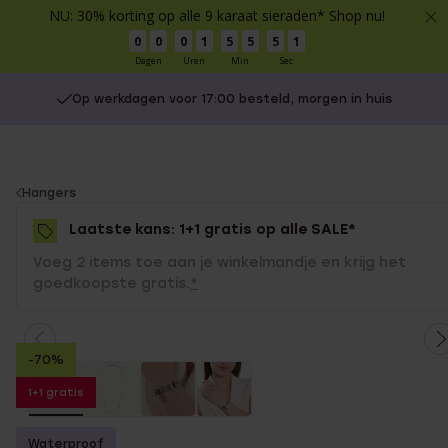
NU: 30% korting op alle 9 karaat sieraden* Shop nu!
0
0
0
1
5
5
5
1
Dagen
Uren
Min
Sec
Op werkdagen voor 17:00 besteld, morgen in huis
You
Hangers
are
Laatste kans: 1+1 gratis op alle SALE*
here:
Voeg 2 items toe aan je winkelmandje en krijg het
goedkoopste gratis.
*
-70%
1+1 gratis
Waterproof