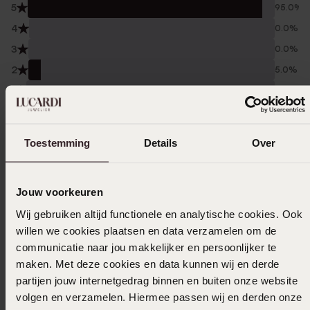
5
95.0%
4
0.0%
3
0.0%
2
5.0%
1
0.0%
Verzameld onder de
Gebruiksvoorwaarden
van
Trusted shops
Toestemming
Details
Over
Filter
Jouw voorkeuren
Wij gebruiken altijd functionele en analytische cookies. Ook
01-01-2026 - Jolanda Van Kleef
willen we cookies plaatsen en data verzamelen om de
Hele mooie bedels van Lucardi jammer dat
communicatie naar jou makkelijker en persoonlijker te
ze er uitgaan.
maken. Met deze cookies en data kunnen wij en derde
partijen jouw internetgedrag binnen en buiten onze website
volgen en verzamelen. Hiermee passen wij en derden onze