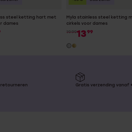
ess steel ketting hart met
Myla stainless steel ketting 
or dames
cirkels voor dames
13
9
99
19.99
 retourneren
Gratis verzending vanaf