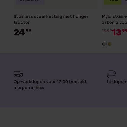
Stainless steel ketting met hanger
Myla stainl
tractor
zirkonia vo
24
13
99
9
19.99
Op werkdagen voor 17:00 besteld,
14 dagen
morgen in huis