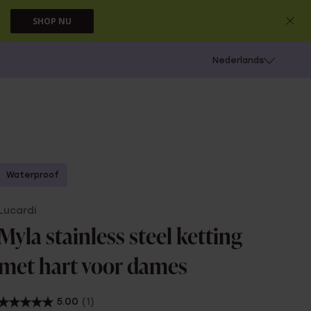
SHOP NU
 schieten
Nederlands
Waterproof
Lucardi
Myla stainless steel ketting
met hart voor dames
5.00
(1)