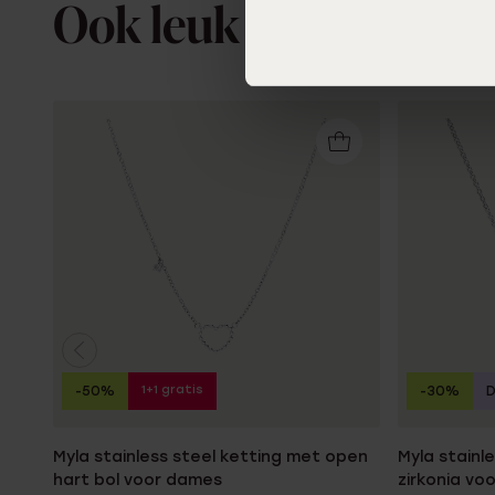
Ook leuk voor jou
1+1 gratis
-50%
-30%
Myla stainless steel ketting met open
Myla stainl
hart bol voor dames
zirkonia vo