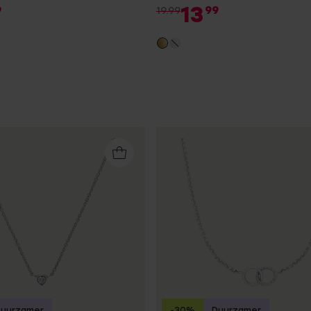
13
9
99
19.99
Duurzamer
-30%
Duurzamer