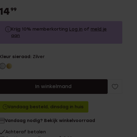
14
99
Krijg 10% memberkorting
Log in
of
meld je
aan
14.99
Zonder memberkorting
Kleur sieraad:
Zilver
13.49
Met memberkorting
In winkelmand
Vandaag besteld, dinsdag in huis
Vandaag nodig? Bekijk winkelvoorraad
Achteraf betalen