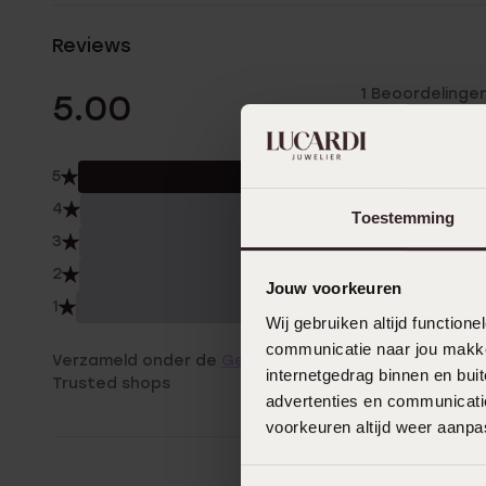
Reviews
1 Beoordelinge
5.00
5
100.
4
0.0
Toestemming
3
0.0
2
0.0
Jouw voorkeuren
1
0.0
Wij gebruiken altijd functio
communicatie naar jou makkel
Verzameld onder de
Gebruiksvoorwaarden
van
internetgedrag binnen en bu
Trusted shops
advertenties en communicatie
voorkeuren altijd weer aanp