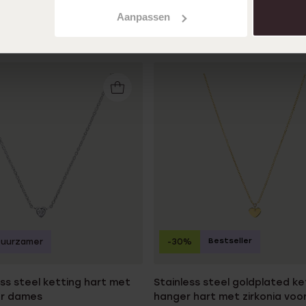
Aanpassen
Bestseller
Duurzamer
-30%
ess steel ketting hart met
Stainless steel goldplated k
or dames
hanger hart met zirkonia vo