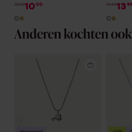
10
13
00
9
19.99
19.99
Anderen kochten ook
Waterproof
-30%