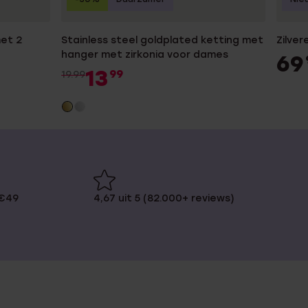
met 2
Stainless steel goldplated ketting met
Zilve
hanger met zirkonia voor dames
69
13
99
19.99
 €49
4,67 uit 5 (82.000+ reviews)