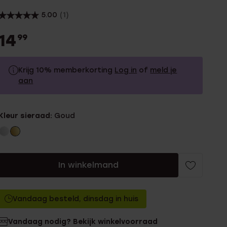
5.00
(1)
14
99
Krijg 10% memberkorting
Log in
of
meld je
aan
14.99
Zonder memberkorting
Kleur sieraad:
Goud
13.49
Met memberkorting
In winkelmand
Vandaag besteld, dinsdag in huis
Vandaag nodig? Bekijk winkelvoorraad