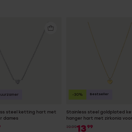
Bestseller
Duurzamer
-30%
ess steel ketting hart met
Stainless steel goldplated k
or dames
hanger hart met zirkonia vo
13
9
99
19.99