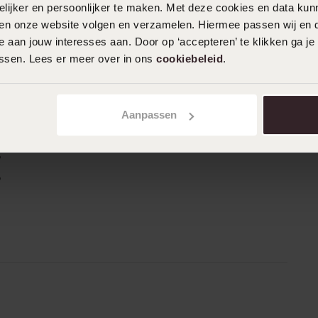
ijker en persoonlijker te maken. Met deze cookies en data kunn
iten onze website volgen en verzamelen. Hiermee passen wij en 
n
Filter
 aan jouw interesses aan. Door op ‘accepteren’ te klikken ga je
assen. Lees er meer over in ons
cookiebeleid
.
0%
16-06-2026 - Eliz K.
%
Aanpassen
%
%
%