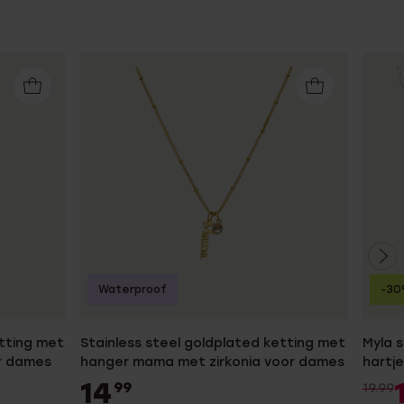
Waterproof
-3
etting met
Stainless steel goldplated ketting met
Myla s
or dames
hanger mama met zirkonia voor dames
hartj
14
99
19.99