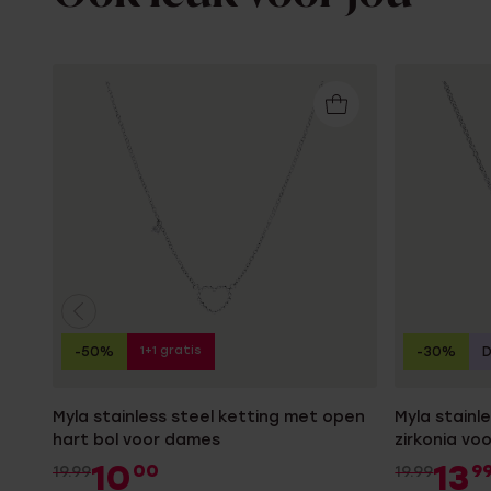
1+1 gratis
-50%
-30%
Myla stainless steel ketting met open
Myla stainl
hart bol voor dames
zirkonia vo
10
13
00
9
19.99
19.99