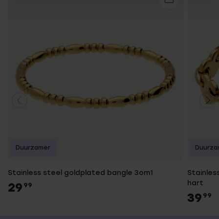
Duurzamer
Duurza
Stainless steel goldplated bangle 3om1
Stainles
hart
29
99
39
99