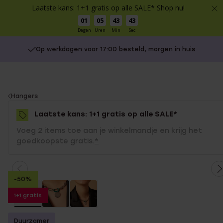
Laatste kans: 1+1 gratis op alle SALE* Shop nu!
01
05
43
43
Dagen
Uren
Min
Sec
Op werkdagen voor 17:00 besteld, morgen in huis
You
Hangers
are
Laatste kans: 1+1 gratis op alle SALE*
here:
Voeg 2 items toe aan je winkelmandje en krijg het
goedkoopste gratis.
*
-50%
1+1 gratis
Duurzamer