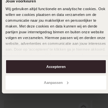
8
Jouw voorkeuren
5
00
9.99
Wij gebruiken altijd functionele en analytische cookies. Ook
willen we cookies plaatsen en data verzamelen om de
communicatie naar jou makkelijker en persoonlijker te
maken. Met deze cookies en data kunnen wij en derde
partijen jouw internetgedrag binnen en buiten onze website
volgen en verzamelen. Hiermee passen wij en derden onze
website, advertenties en communicatie aan jouw interesses
aan. Door op ‘accepteren’ te klikken ga je hiermee akkoord.
Je kunt je voorkeuren altijd weer aanpassen. Lees er meer
over in ons
cookiebeleid
.
Accepteren
Aanpassen
Anderen kochten ook