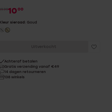
10
00
19.99
Kleur sieraad:
Goud
Uitverkocht
Achteraf betalen
Gratis verzending vanaf €49
14 dagen retourneren
138 winkels