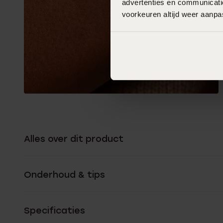
advertenties en communicatie
voorkeuren altijd weer aanp
Alles over dit product
Onderhoud & tips
Specificaties