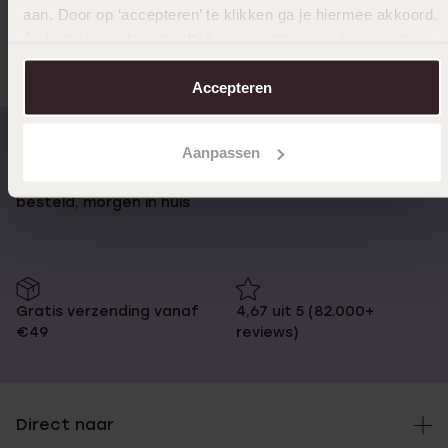
aan. Door op ‘accepteren’ te klikken ga je hiermee akkoord.
Anderen kochten ook
Je kunt je voorkeuren altijd weer aanpassen. Lees er meer
over in ons
cookiebeleid
.
Accepteren
Aanpassen
Op werkdagen voor 17:00
14 dagen retourneren
besteld, morgen in huis
Gratis verzending vanaf
4,67 uit 5 (82.000+
€49
reviews)
Direct naar