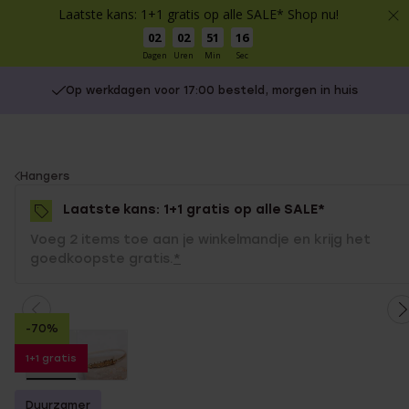
Laatste kans: 1+1 gratis op alle SALE* Shop nu!
02
02
51
16
Dagen
Uren
Min
Sec
Op werkdagen voor 17:00 besteld, morgen in huis
You
Hangers
are
Laatste kans: 1+1 gratis op alle SALE*
here:
Voeg 2 items toe aan je winkelmandje en krijg het
goedkoopste gratis.
*
-70%
1+1 gratis
Duurzamer