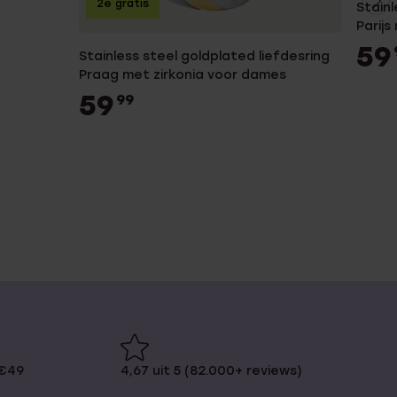
2e gratis
Stainl
Parijs
voor 
59
Stainless steel goldplated liefdesring
Praag met zirkonia voor dames
59
99
 €49
4,67 uit 5 (82.000+ reviews)