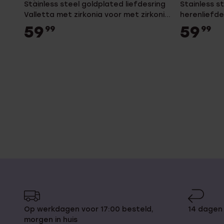
Stainless steel goldplated liefdesring
Stainless s
Valletta met zirkonia voor met zirkonia
herenliefde
voor dames
59
59
99
99
Op werkdagen voor 17:00 besteld,
14 dagen
morgen in huis