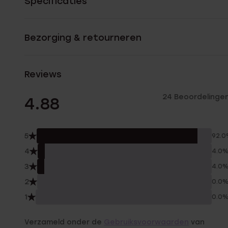
Specificaties
Bezorging & retourneren
Reviews
24 Beoordelinge
4.88
5
92.
4
4.0
3
4.0
2
0.0
1
0.0
Verzameld onder de
Gebruiksvoorwaarden
van