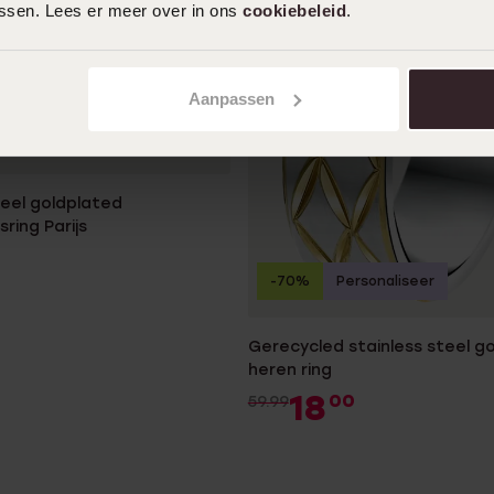
assen. Lees er meer over in ons
cookiebeleid
.
Aanpassen
teel goldplated
ring Parijs
-70%
Personaliseer
Gerecycled stainless steel g
heren ring
18
00
59.99