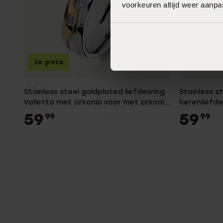
voorkeuren altijd weer aanp
2e gratis
2e gratis
Stainless steel goldplated liefdesring
Stainless s
Valletta met zirkonia voor met zirkonia
herenliefdes
voor dames
59
59
99
99