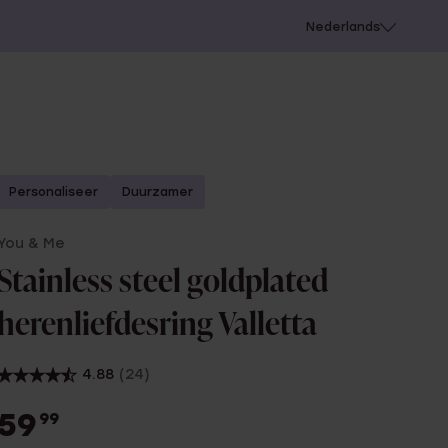
 schieten
Nederlands
Personaliseer
Duurzamer
You & Me
Stainless steel goldplated
herenliefdesring Valletta
4.88
(24)
59
99