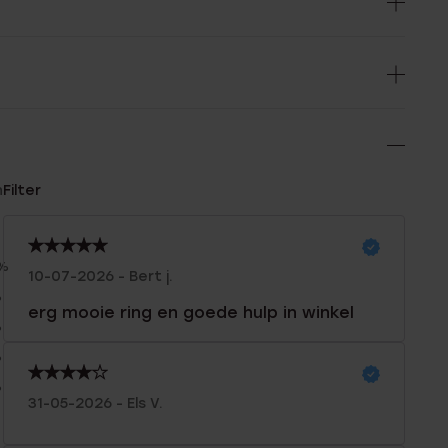
n
Filter
0%
10-07-2026 - Bert j.
%
erg mooie ring en goede hulp in winkel
%
%
%
31-05-2026 - Els V.