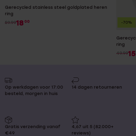
Gerecycled stainless steel goldplated heren
ring
18
00
59.99
-70%
Gerecycl
ring
15
49.99
Op werkdagen voor 17:00
14 dagen retourneren
besteld, morgen in huis
Gratis verzending vanaf
4,67 uit 5 (82.000+
€49
reviews)