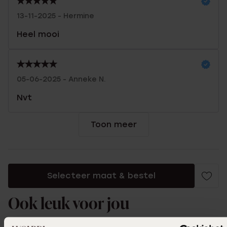
13-11-2025 - Hermine
Heel mooi
05-06-2025 - Anneke N.
Nvt
Toon meer
Selecteer maat & bestel
Ook leuk voor jou