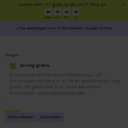
Laatste kans: 1+1 gratis op alle SALE* Shop nu!
00
15
52
36
Dagen
Uren
Min
Sec
Op werkdagen voor 17:00 besteld, morgen in huis
You
Ringen
are
2e ring gratis
here:
Bij aankoop van een paar vriendschaps- of
trouwringen ontvang je de 2e en goedkoopste ring
gratis. Dit geldt niet voor twee diamanten
trouwringen,
zie actievoorwaarden
-70%
Personaliseer
Duurzamer
2e gratis