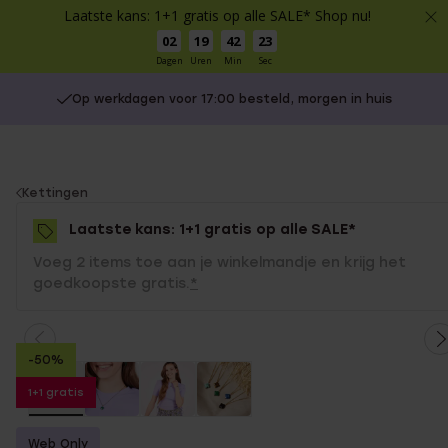
Laatste kans: 1+1 gratis op alle SALE* Shop nu!
02
19
42
22
Dagen
Uren
Min
Sec
Op werkdagen voor 17:00 besteld, morgen in huis
You
Kettingen
are
Laatste kans: 1+1 gratis op alle SALE*
here:
Voeg 2 items toe aan je winkelmandje en krijg het
goedkoopste gratis.
*
-50%
1+1 gratis
Web Only