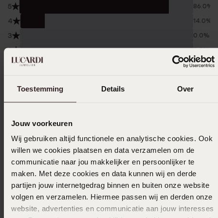
5
86.0%
4
14.0%
3
0.0%
2
0.0%
1
0.0%
Toestemming
Details
Over
Verzameld onder de
Gebruiksvoorwaarden
van
Trusted shops
Filter
Jouw voorkeuren
Wij gebruiken altijd functionele en analytische cookies. Ook
willen we cookies plaatsen en data verzamelen om de
22-12-2023 - Karin K.
communicatie naar jou makkelijker en persoonlijker te
maken. Met deze cookies en data kunnen wij en derde
Mijn moeder was er blij mee!
partijen jouw internetgedrag binnen en buiten onze website
volgen en verzamelen. Hiermee passen wij en derden onze
website, advertenties en communicatie aan jouw interesses
29-11-2023 - Phoenix N.