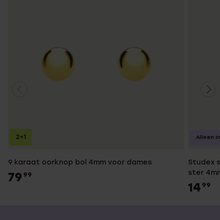
2+1
Alleen i
9 karaat oorknop bol 4mm voor dames
Studex s
ster 4m
79
99
14
99