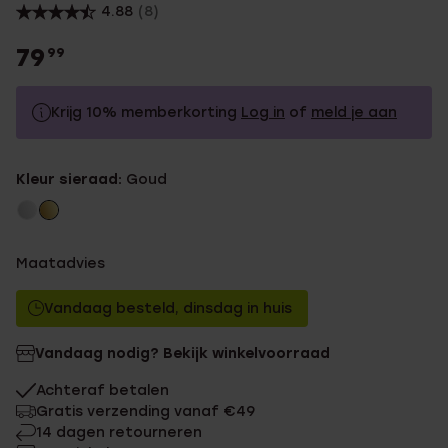
4.88
(8)
79
99
Krijg 10% memberkorting
Log in
of
meld je aan
79.99
Zonder memberkorting
Kleur sieraad:
Goud
71.99
Met memberkorting
Maatadvies
Vandaag besteld, dinsdag in huis
Vandaag nodig? Bekijk winkelvoorraad
Achteraf betalen
Gratis verzending vanaf €49
14 dagen retourneren