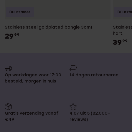
Duurzamer
Duurza
Stainless steel goldplated bangle 3om1
Stainles
hart
29
99
39
99
Op werkdagen voor 17:00
14 dagen retourneren
besteld, morgen in huis
Gratis verzending vanaf
4,67 uit 5 (82.000+
€49
reviews)