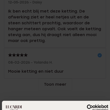
12-05-2026 - Daisy
Ik ben echt blij met deze ketting. De
afwerking ziet er heel netjes uit en de
steen schittert prachtig, waardoor de
hanger meteen opvalt. Ook voelt de ketting
stevig aan, dus hij draagt niet alleen mooi
maar ook prettig.
08-02-2026 - Yolanda H.
Mooie ketting en niet duur
Toon meer
Selecteer maat & bestel