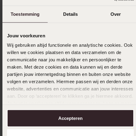
Toestemming
Details
Over
Ook leuk voor jou
Jouw voorkeuren
Wij gebruiken altijd functionele en analytische cookies. Ook
willen we cookies plaatsen en data verzamelen om de
communicatie naar jou makkelijker en persoonlijker te
maken. Met deze cookies en data kunnen wij en derde
partijen jouw internetgedrag binnen en buiten onze website
volgen en verzamelen. Hiermee passen wij en derden onze
website, advertenties en communicatie aan jouw interesses
aan. Door op ‘accepteren’ te klikken ga je hiermee akkoord.
Je kunt je voorkeuren altijd weer aanpassen. Lees er meer
over in ons
cookiebeleid
.
Accepteren