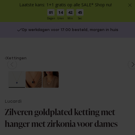
Laatste kans: 1+1 gratis op alle SALE* Shop nu!
01
14
42
44
Dagen
Uren
Min
Sec
Op werkdagen voor 17:00 besteld, morgen in huis
You
Kettingen
are
here:
Lucardi
Zilveren goldplated ketting met
hanger met zirkonia voor dames