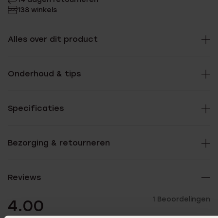
138 winkels
Alles over dit product
Onderhoud & tips
Specificaties
Bezorging & retourneren
Reviews
1 Beoordelingen
4.00