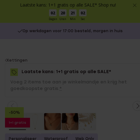
Laatste kans: 1+1 gratis op alle SALE* Shop nu!
02
20
21
02
Dagen
Uren
Min
Sec
Op werkdagen voor 17:00 besteld, morgen in huis
You
Kettingen
are
Laatste kans: 1+1 gratis op alle SALE*
here:
Voeg 2 items toe aan je winkelmandje en krijg het
goedkoopste gratis.
*
-50%
1+1 gratis
Personaliseer
Waterproof
Web Only