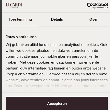
5
0.0%
4
100.0%
Toestemming
Details
Over
3
0.0%
2
0.0%
Jouw voorkeuren
1
0.0%
Wij gebruiken altijd functionele en analytische cookies. Ook
willen we cookies plaatsen en data verzamelen om de
Verzameld onder de
Gebruiksvoorwaarden
van
Trusted shops
communicatie naar jou makkelijker en persoonlijker te
maken. Met deze cookies en data kunnen wij en derde
Filter
partijen jouw internetgedrag binnen en buiten onze website
volgen en verzamelen. Hiermee passen wij en derden onze
website, advertenties en communicatie aan jouw interesses
28-03-2024 - Jill R.
aan. Door op ‘accepteren’ te klikken ga je hiermee akkoord.
Je kunt je voorkeuren altijd weer aanpassen. Lees er meer
De prijs is goed voor zo’n kettinkje. Het
over in ons
cookiebeleid
.
verkleurd niet.
Accepteren