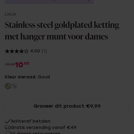
LivLiv
Stainless steel goldplated ketting
met hanger munt voor dames
4.00
(1)
10
00
19.99
Kleur sieraad:
Goud
Graveer dit product €9,99
Achteraf betalen
Gratis verzending vanaf €49
14 dagen retourneren