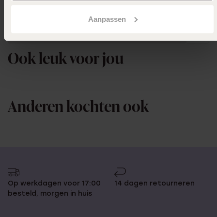
Aanpassen
Uitverkocht
Ook leuk voor jou
Anderen kochten ook
Op werkdagen voor 17:00
14 dagen retourneren
besteld, morgen in huis