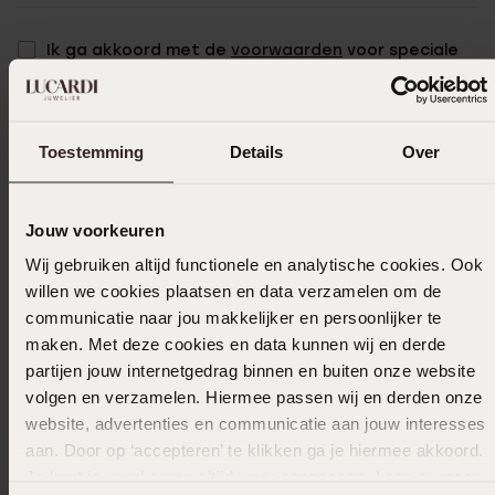
Ik ga akkoord met de
voorwaarden
voor speciale
bestellingen
Selecteer maat & bestel
Toestemming
Details
Over
Ook leuk voor jou
Jouw voorkeuren
Wij gebruiken altijd functionele en analytische cookies. Ook
willen we cookies plaatsen en data verzamelen om de
communicatie naar jou makkelijker en persoonlijker te
maken. Met deze cookies en data kunnen wij en derde
partijen jouw internetgedrag binnen en buiten onze website
volgen en verzamelen. Hiermee passen wij en derden onze
website, advertenties en communicatie aan jouw interesses
aan. Door op ‘accepteren’ te klikken ga je hiermee akkoord.
Je kunt je voorkeuren altijd weer aanpassen. Lees er meer