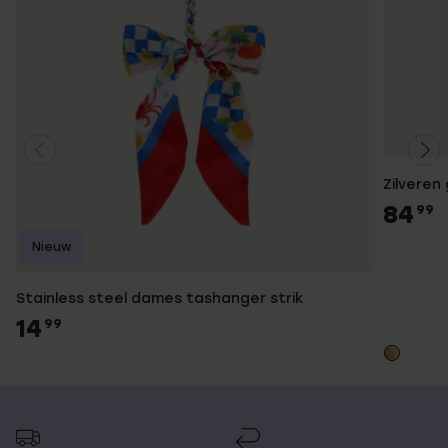
Zilveren
84
99
Nieuw
Stainless steel dames tashanger strik
14
99