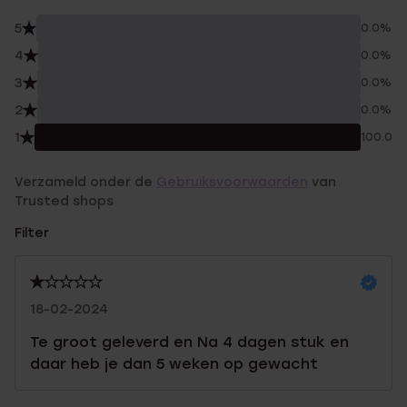
5
0.0%
4
0.0%
3
0.0%
2
0.0%
1
100.0%
Verzameld onder de
Gebruiksvoorwaarden
van
Trusted shops
Filter
18-02-2024
Te groot geleverd en Na 4 dagen stuk en
daar heb je dan 5 weken op gewacht