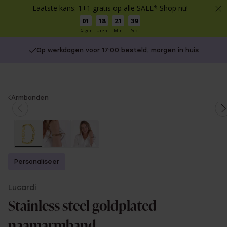
Laatste kans: 1+1 gratis op alle SALE* Shop nu!
01
18
21
39
Dagen
Uren
Min
Sec
Op werkdagen voor 17:00 besteld, morgen in huis
You
Armbanden
are
here:
Personaliseer
Lucardi
Stainless steel goldplated
naamarmband