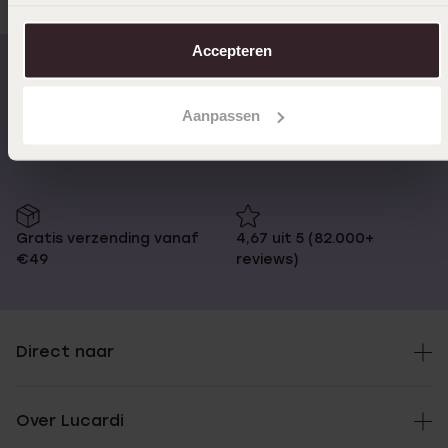
Je kunt je voorkeuren altijd weer aanpassen. Lees er meer
over in ons
cookiebeleid
.
Accepteren
Op werkdagen voor 17:00
14 dagen retourneren
Aanpassen
besteld, morgen in huis
Gratis verzending vanaf
4,67 uit 5 (82.000+
€49
reviews)
Direct naar
Over Lucardi