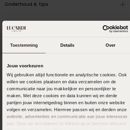
Onderhoud & tips
Specificaties
Toestemming
Details
Over
Bezorging & retourneren
Jouw voorkeuren
Uitverkocht
Wij gebruiken altijd functionele en analytische cookies. Ook
willen we cookies plaatsen en data verzamelen om de
Ook leuk voor jou
communicatie naar jou makkelijker en persoonlijker te
maken. Met deze cookies en data kunnen wij en derde
partijen jouw internetgedrag binnen en buiten onze website
volgen en verzamelen. Hiermee passen wij en derden onze
Anderen kochten ook
website, advertenties en communicatie aan jouw interesses
aan. Door op ‘accepteren’ te klikken ga je hiermee akkoord.