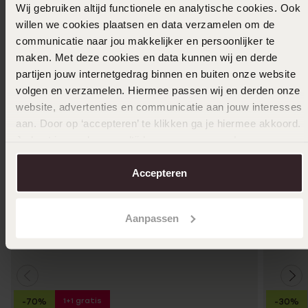
Wij gebruiken altijd functionele en analytische cookies. Ook
willen we cookies plaatsen en data verzamelen om de
Ook leuk voor jou
communicatie naar jou makkelijker en persoonlijker te
maken. Met deze cookies en data kunnen wij en derde
partijen jouw internetgedrag binnen en buiten onze website
volgen en verzamelen. Hiermee passen wij en derden onze
website, advertenties en communicatie aan jouw interesses
aan. Door op ‘accepteren’ te klikken ga je hiermee akkoord.
Je kunt je voorkeuren altijd weer aanpassen. Lees er meer
over in ons
cookiebeleid
.
Accepteren
Aanpassen
1+1 gratis
-70%
-30%