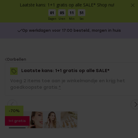
Laatste kans: 1+1 gratis op alle SALE* Shop nu!
01
05
11
50
Dagen
Uren
Min
Sec
Op werkdagen voor 17:00 besteld, morgen in huis
You
Oorbellen
are
Laatste kans: 1+1 gratis op alle SALE*
here:
Voeg 2 items toe aan je winkelmandje en krijg het
goedkoopste gratis.
*
-70%
1+1 gratis