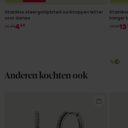
Stainless steel goldplated oorknoppen letter
Stainles
voor dames
hanger 
4
13
50
14.99
19.99
Anderen kochten ook