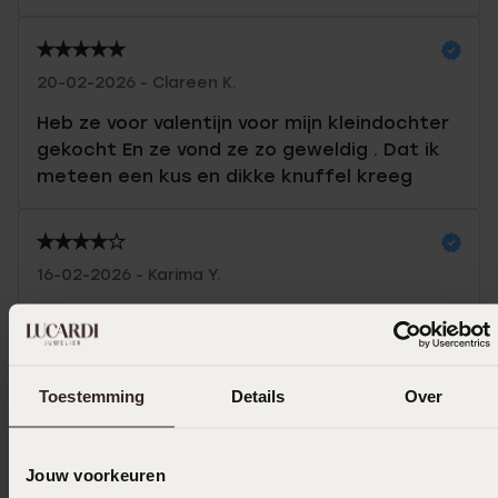
20-02-2026 - Clareen K.
Heb ze voor valentijn voor mijn kleindochter
gekocht En ze vond ze zo geweldig . Dat ik
meteen een kus en dikke knuffel kreeg
16-02-2026 - Karima Y.
We zijn er blij mee.
Toon meer
Toestemming
Details
Over
Jouw voorkeuren
Uitverkocht