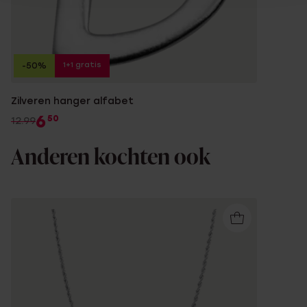
1+1 gratis
-50%
Zilveren hanger alfabet
6
50
12.99
Anderen kochten ook