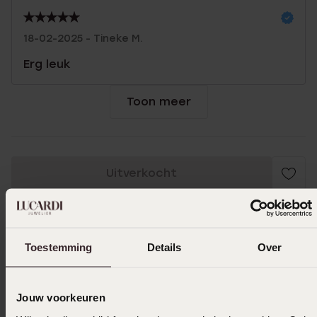
18-02-2025 - Tineke M.
Erg leuk
Toon meer
Uitverkocht
Ook leuk voor jou
Toestemming
Details
Over
Jouw voorkeuren