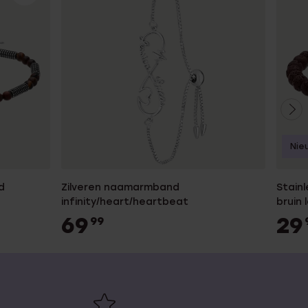
Nie
d
Zilveren naamarmband
Stain
infinity/heart/heartbeat
bruin
69
29
99