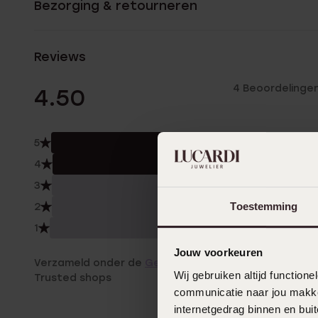
Bezorging & retourneren
Reviews
4 Beoordelinge
4.50
5
50.
4
50.
3
0.0
Toestemming
2
0.0
1
0.0
Jouw voorkeuren
Verzameld onder de
Gebruiksvoorwaarden
van
Wij gebruiken altijd functio
Trusted shops
communicatie naar jou makkel
internetgedrag binnen en bu