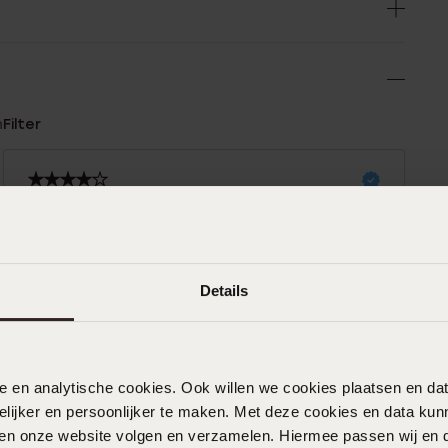
n
Filter
0%
26-12-2024 - Hadi B.
0%
Soepel,zacht. Goede sluiting.
%
Details
%
%
22-08-2023
De sluiting is vrij ingewikkeld. Maar verder
nele en analytische cookies. Ook willen we cookies plaatsen en 
wel goede kwaliteit.
ijker en persoonlijker te maken. Met deze cookies en data kunn
iten onze website volgen en verzamelen. Hiermee passen wij en 