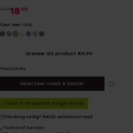
18
00
59.99
Kleur leer:
Grijs
Graveer dit product €9,99
Maatadvies
Selecteer maat & bestel
Voor 17:00 besteld, morgen in huis
Vandaag nodig? Bekijk winkelvoorraad
Achteraf betalen