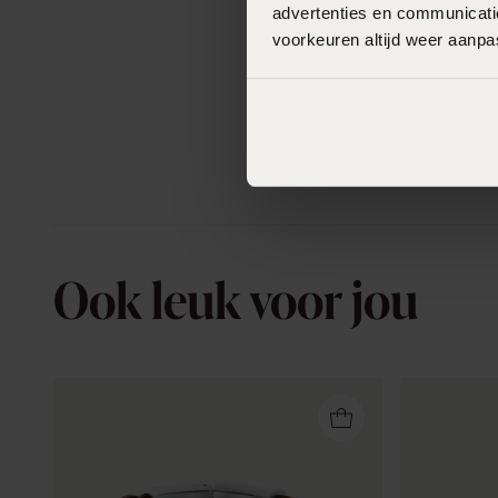
advertenties en communicatie
voorkeuren altijd weer aanp
Ook leuk voor jou