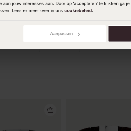
 aan jouw interesses aan. Door op ‘accepteren’ te klikken ga je
assen. Lees er meer over in ons
cookiebeleid
.
01-08-2023 - M B.
Hele mooie armband geworden Met
mooie gravure
Aanpassen
Toon meer