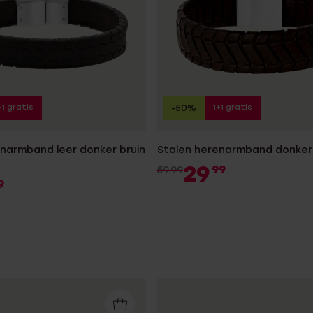
+1 gratis
1+1 gratis
-50%
enarmband leer donker bruin
Stalen herenarmband donker 
29
99
59.99
9