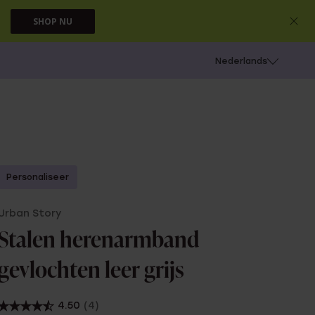
SHOP NU
 schieten
Nederlands
Personaliseer
Urban Story
Stalen herenarmband
gevlochten leer grijs
4.50
(4)