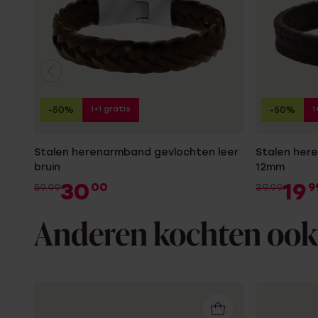
1+1 gratis
1
-50%
-50%
Stalen herenarmband gevlochten leer
Stalen her
bruin
12mm
30
19
00
9
59.99
39.99
Anderen kochten ook