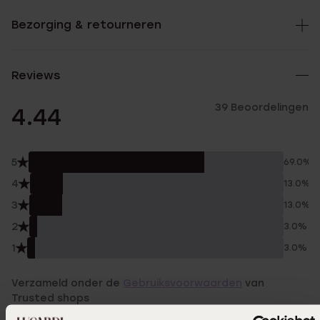
Bezorging & retourneren
Reviews
39 Beoordelingen
4.44
5
69.0%
4
13.0%
3
13.0%
2
3.0%
1
3.0%
Verzameld onder de
Gebruiksvoorwaarden
van
Trusted shops