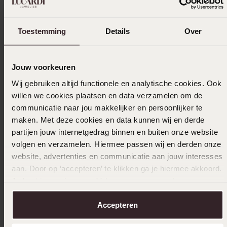
Filter
Toestemming
Details
Over
30-05-2026 - Barbara v.
Jouw voorkeuren
Wij gebruiken altijd functionele en analytische cookies. Ook
willen we cookies plaatsen en data verzamelen om de
14-02-2026 - Rebecca J.
communicatie naar jou makkelijker en persoonlijker te
maken. Met deze cookies en data kunnen wij en derde
partijen jouw internetgedrag binnen en buiten onze website
volgen en verzamelen. Hiermee passen wij en derden onze
24-01-2026 - Ellen V.
website, advertenties en communicatie aan jouw interesses
Waren wat verkleurd helaas
aan. Door op ‘accepteren’ te klikken ga je hiermee akkoord.
Je kunt je voorkeuren altijd weer aanpassen. Lees er meer
Toon meer
over in ons
cookiebeleid
.
Accepteren