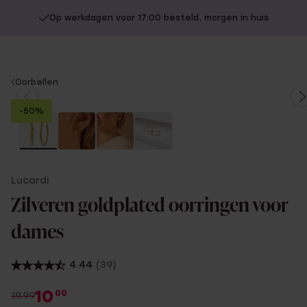
Op werkdagen voor 17:00 besteld, morgen in huis
You
Oorbellen
are
-50%
here:
Lucardi
Zilveren goldplated oorringen voor
dames
4.44
(39)
10
00
19.99