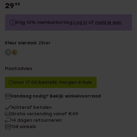
29
99
Krijg 10% memberkorting
Log in
of
meld je aan
29.99
Zonder memberkorting
Kleur sieraad:
Zilver
26.99
Met memberkorting
Maatadvies
Voor 17:00 besteld, morgen in huis
Vandaag nodig? Bekijk winkelvoorraad
Achteraf betalen
Gratis verzending vanaf €49
14 dagen retourneren
138 winkels