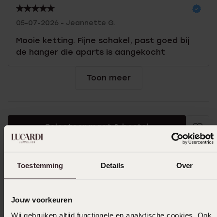
05-07-2026 - Jeannette G.
Mooie ketting. Fijne schakel, past goed bij
de hanger die aparts is aangekocht
Toon meer
Selecteer maat & bestel
Ook leuk voor jou
Toestemming
Details
Over
Jouw voorkeuren
Wij gebruiken altijd functionele en analytische cookies. Ook