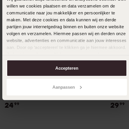
willen we cookies plaatsen en data verzamelen om de
communicatie naar jou makkelijker en persoonlijker te
maken. Met deze cookies en data kunnen wij en derde
partijen jouw internetgedrag binnen en buiten onze website
volgen en verzamelen. Hiermee passen wij en derden onze
website, advertenties en communicatie aan jouw interesses
aan. Door op ‘accepteren’ te klikken ga je hiermee akkoord.
Je kunt je voorkeuren altijd weer aanpassen. Lees er meer
over in ons
cookiebeleid
.
Accepteren
Duurzamer
Bestsel
Aanpassen
Gerecycled zilveren ketting met venetiaanse
Zilveren
schakel
dames
24
29
99
99