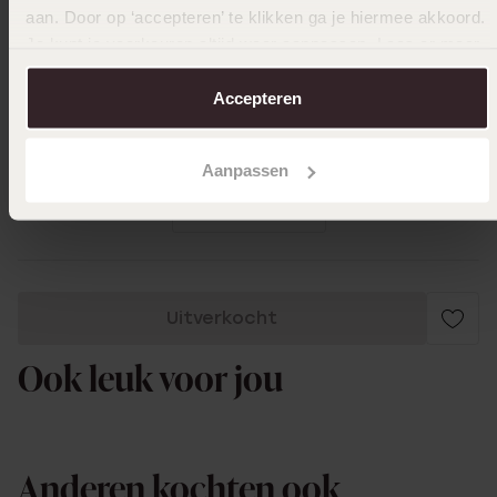
super mooi
aan. Door op ‘accepteren’ te klikken ga je hiermee akkoord.
Je kunt je voorkeuren altijd weer aanpassen. Lees er meer
over in ons
cookiebeleid
.
Accepteren
07-05-2025 - Jannie K.
Mooi lief armbandje
Aanpassen
Toon meer
Uitverkocht
Ook leuk voor jou
Anderen kochten ook