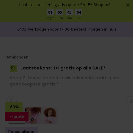
Laatste kans: 1+1 gratis op alle SALE* Shop nu!
01
05
45
04
Dagen
Uren
Min
Sec
Op werkdagen voor 17:00 besteld, morgen in huis
You
Armbanden
are
Laatste kans: 1+1 gratis op alle SALE*
here:
Voeg 2 items toe aan je winkelmandje en krijg het
goedkoopste gratis.
*
-50%
1+1 gratis
Personaliseer