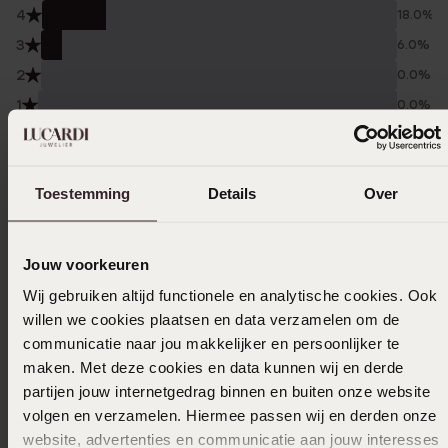
4
18.0%
3
6.0%
2
0.0%
1
0.0%
Verzameld onder de
Gebruiksvoorwaarden
van
Trusted shops
Toestemming
Details
Over
Filter
Jouw voorkeuren
08-12-2025 - Jeanette L.
Wij gebruiken altijd functionele en analytische cookies. Ook
willen we cookies plaatsen en data verzamelen om de
Ziet er kwalitatief mooi uit
communicatie naar jou makkelijker en persoonlijker te
maken. Met deze cookies en data kunnen wij en derde
partijen jouw internetgedrag binnen en buiten onze website
volgen en verzamelen. Hiermee passen wij en derden onze
05-07-2025 - ineke s.
website, advertenties en communicatie aan jouw interesses