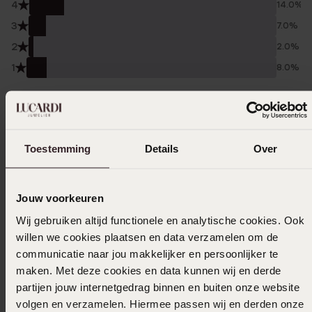
4
14.0%
3
7.0%
2
2.0%
1
8.0%
Verzameld onder de
Gebruiksvoorwaarden
van
Trusted shops
Filter
Toestemming
Details
Over
Jouw voorkeuren
30-07-2026 - Kirsten H.
Wij gebruiken altijd functionele en analytische cookies. Ook
Slechte kwaliteit van de ringetjes! Binnen 4
willen we cookies plaatsen en data verzamelen om de
dagen heeft mijn dochter ze al verloren.Ze
communicatie naar jou makkelijker en persoonlijker te
was gewoon aan het spelen, niks bijzonders!
maken. Met deze cookies en data kunnen wij en derde
Dus na 4 dagen weer nieuwe oorbellen
partijen jouw internetgedrag binnen en buiten onze website
kunnen kopen.
volgen en verzamelen. Hiermee passen wij en derden onze