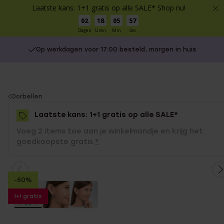
Laatste kans: 1+1 gratis op alle SALE* Shop nu!
02
18
05
57
Dagen
Uren
Min
Sec
Op werkdagen voor 17:00 besteld, morgen in huis
You
Oorbellen
are
Laatste kans: 1+1 gratis op alle SALE*
here:
Voeg 2 items toe aan je winkelmandje en krijg het
goedkoopste gratis.
*
-50%
1+1 gratis