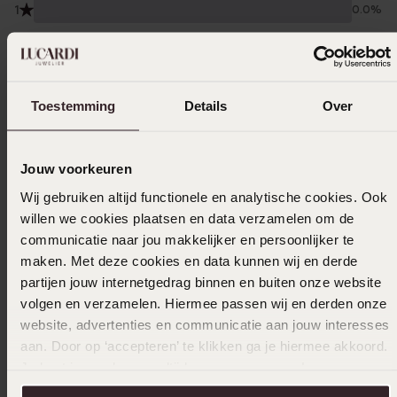
1
0.0%
Verzameld onder de
Gebruiksvoorwaarden
van
Trusted shops
Filter
Toestemming
Details
Over
Jouw voorkeuren
05-12-2025 - Dunia Amin
Wij gebruiken altijd functionele en analytische cookies. Ook
Prachtig
willen we cookies plaatsen en data verzamelen om de
communicatie naar jou makkelijker en persoonlijker te
maken. Met deze cookies en data kunnen wij en derde
partijen jouw internetgedrag binnen en buiten onze website
18-10-2025 - seBASTIAAN w.
volgen en verzamelen. Hiermee passen wij en derden onze
website, advertenties en communicatie aan jouw interesses
aan. Door op ‘accepteren’ te klikken ga je hiermee akkoord.
Je kunt je voorkeuren altijd weer aanpassen. Lees er meer
07-05-2025 - Marith
over in ons
cookiebeleid
.