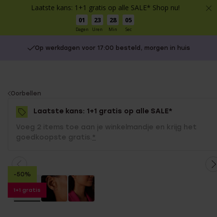
Laatste kans: 1+1 gratis op alle SALE* Shop nu!
01
23
28
05
Dagen
Uren
Min
Sec
Op werkdagen voor 17:00 besteld, morgen in huis
You
Oorbellen
are
Laatste kans: 1+1 gratis op alle SALE*
here:
Voeg 2 items toe aan je winkelmandje en krijg het
goedkoopste gratis.
*
-50%
1+1 gratis