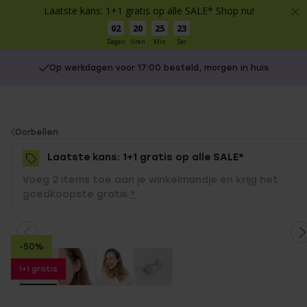
Laatste kans: 1+1 gratis op alle SALE* Shop nu!
02
20
25
23
Dagen
Uren
Min
Sec
Op werkdagen voor 17:00 besteld, morgen in huis
You
Oorbellen
are
Laatste kans: 1+1 gratis op alle SALE*
here:
Voeg 2 items toe aan je winkelmandje en krijg het
goedkoopste gratis.
*
-50%
1+1 gratis