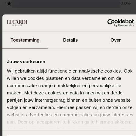
1
0.0%
Verzameld onder de
Gebruiksvoorwaarden
van
Trusted shops
Filter
Toestemming
Details
Over
28-01-2026 - Hannie
Jouw voorkeuren
Wij gebruiken altijd functionele en analytische cookies. Ook
Zit perfect en blijft zitten tijdens douchen
willen we cookies plaatsen en data verzamelen om de
en aankleden en slapen
communicatie naar jou makkelijker en persoonlijker te
maken. Met deze cookies en data kunnen wij en derde
partijen jouw internetgedrag binnen en buiten onze website
29-12-2025 - Desiree O.
volgen en verzamelen. Hiermee passen wij en derden onze
website, advertenties en communicatie aan jouw interesses
aan. Door op ‘accepteren’ te klikken ga je hiermee akkoord.
Je kunt je voorkeuren altijd weer aanpassen. Lees er meer