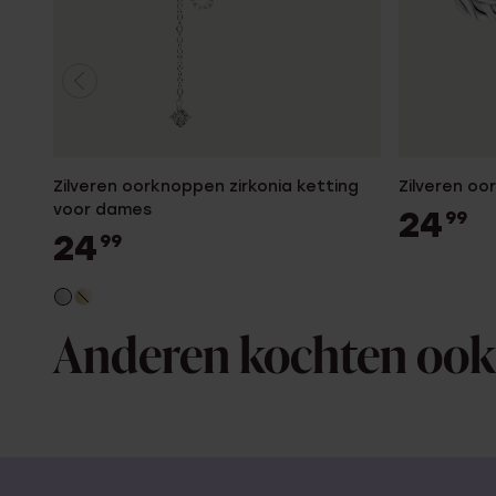
Zilveren oorknoppen zirkonia ketting
Zilveren o
voor dames
24
99
24
99
Anderen kochten ook