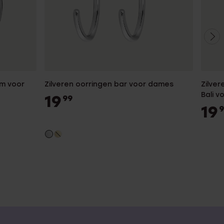
mm voor
Zilveren oorringen bar voor dames
Zilve
Bali 
19
99
19
9