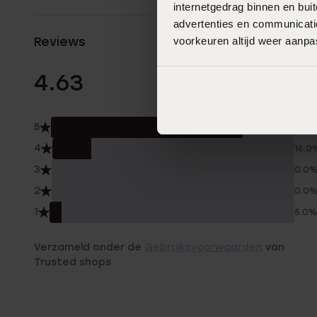
internetgedrag binnen en bu
advertenties en communicatie
Reviews
voorkeuren altijd weer aanp
19 Beoordelinge
4.63
5
79.0
4
16.0
3
0.0
2
0.0
1
5.0
Verzameld onder de
Gebruiksvoorwaarden
van
Trusted shops