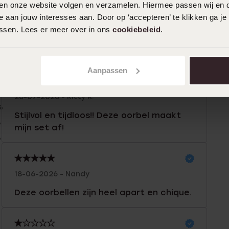
iten onze website volgen en verzamelen. Hiermee passen wij en 
 aan jouw interesses aan. Door op ‘accepteren’ te klikken ga je
assen. Lees er meer over in ons
cookiebeleid
.
n
Filter
Aanpassen
%
26-07-2026 - Kitty R.
%
Stijlvol en tijdloos!! Deze oorbel maakt
%
mijn set af!
%
%
18-06-2026 - Nandy
Deze oorbellen zijn heel apart en chique.