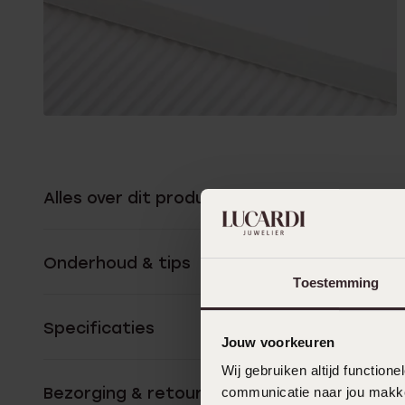
Alles over dit product
Onderhoud & tips
Toestemming
Specificaties
Jouw voorkeuren
Wij gebruiken altijd functio
Bezorging & retourneren
communicatie naar jou makkel