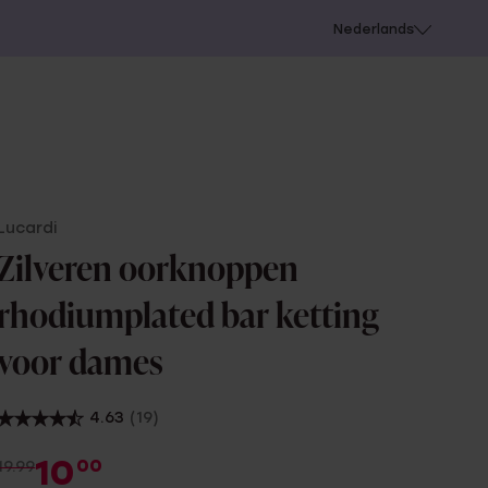
 schieten
Nederlands
Lucardi
Zilveren oorknoppen
rhodiumplated bar ketting
voor dames
4.63
(19)
10
00
19.99