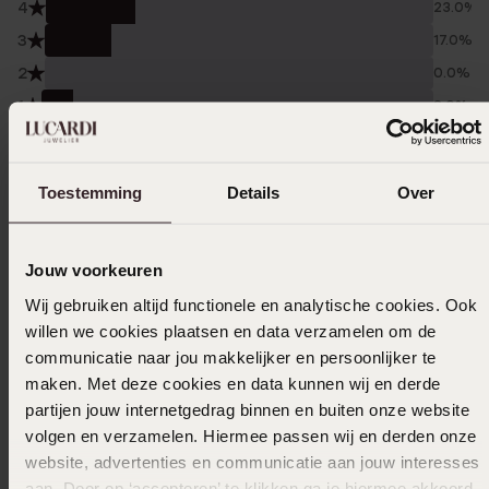
4
23.0%
3
17.0%
2
0.0%
1
8.0%
Verzameld onder de
Gebruiksvoorwaarden
van
Trusted shops
Toestemming
Details
Over
Filter
Jouw voorkeuren
Wij gebruiken altijd functionele en analytische cookies. Ook
03-05-2026 - L T.
willen we cookies plaatsen en data verzamelen om de
Prima product. Blij mee. Goed geholpen.
communicatie naar jou makkelijker en persoonlijker te
maken. Met deze cookies en data kunnen wij en derde
partijen jouw internetgedrag binnen en buiten onze website
volgen en verzamelen. Hiermee passen wij en derden onze
04-04-2026 - D v.
website, advertenties en communicatie aan jouw interesses
aan. Door op ‘accepteren’ te klikken ga je hiermee akkoord.
Prima