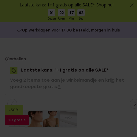
Laatste kans: 1+1 gratis op alle SALE* Shop nu!
01
02
17
02
Dagen
Uren
Min
Sec
Op werkdagen voor 17:00 besteld, morgen in huis
You
Oorbellen
are
Laatste kans: 1+1 gratis op alle SALE*
here:
Voeg 2 items toe aan je winkelmandje en krijg het
goedkoopste gratis.
*
-50%
1+1 gratis