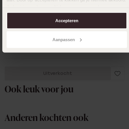
Je kunt je voorkeuren altijd weer aanpassen. Lees er meer
over in ons
cookiebeleid
.
Accepteren
31-01-2026 - Sabine S.
Aanpassen
Toon meer
Uitverkocht
Ook leuk voor jou
Anderen kochten ook