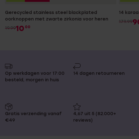
Gerecycled stainless steel blackplated
14 kara
oorknoppen met zwarte zirkonia voor heren
9
179.99
10
00
19.99
Op werkdagen voor 17:00
14 dagen retourneren
besteld, morgen in huis
Gratis verzending vanaf
4,67 uit 5 (82.000+
€49
reviews)