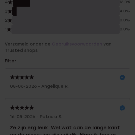
4
16.0%
3
4.0%
2
0.0%
1
0.0%
Verzameld onder de
Gebruiksvoorwaarden
van
Trusted shops
Filter
08-06-2026 - Angelique R.
16-05-2026 - Patricia S.
Ze zijn erg leuk. Wel wat aan de lange kant
en de pinnetjes zijn vrij dik. Maar ik ben er