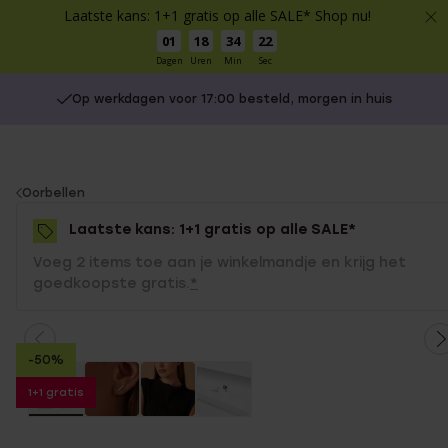
Laatste kans: 1+1 gratis op alle SALE* Shop nu!
01
18
34
22
Dagen
Uren
Min
Sec
Op werkdagen voor 17:00 besteld, morgen in huis
You
Oorbellen
are
Laatste kans: 1+1 gratis op alle SALE*
here:
Voeg 2 items toe aan je winkelmandje en krijg het
goedkoopste gratis.
*
-50%
1+1 gratis