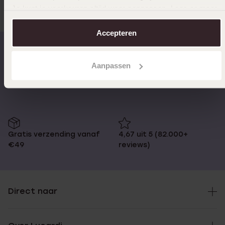
Je kunt je voorkeuren altijd weer aanpassen. Lees er meer
over in ons
cookiebeleid
.
Accepteren
Aanpassen
Op werkdagen voor 17:00
14 dagen retourneren
besteld, morgen in huis
Gratis verzending vanaf
4,67 uit 5 (82.000+
€49
reviews)
Direct naar