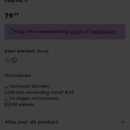
79
99
Krijg 10% memberkorting
Log in
of
meld je aan
79.99
Zonder memberkorting
Kleur sieraad:
Goud
71.99
Met memberkorting
Maatadvies
Achteraf betalen
Gratis verzending vanaf €49
14 dagen retourneren
138 winkels
Alles over dit product